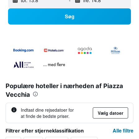
tor. 13.8
-
fre. 14.8
Søg
... med flere
Populære hoteller i nærheden af Piazza
Vecchia
Indtast dine rejsedatoer for
Vælg datoer
at finde de bedste priser.
Alle filtre
Filtrer efter stjerneklassifikation