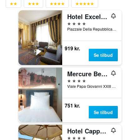
Hotel Excelsior San Marco
4 stjerner
Piazzale Della Repubblica 6, Bergamo, Bergamo, Italien
919 kr.
Se tilbud
Mercure Bergamo Centro Palazzo Dolci
4 stjerner
Viale Papa Giovanni XXIII 100, Bergamo, Bergamo, Italien
751 kr.
Se tilbud
Hotel Cappello D'Oro, BW Signature Collection
4 stjerner