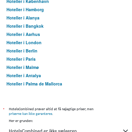
Hoteller i København
Hoteller i Hamborg
Hoteller i Alanya
Hoteller i Bangkok
Hoteller i Aarhus
Hoteller i London
Hoteller i Berlin
Hoteller i Paris
Hoteller i Malmø
Hoteller i Antalya
Hoteller i Palma de Mallorca
Hoteller i Pattaya
Hoteller i Istanbul
Hoteller i Dubai
*
HotelsCombined prøver altid at få nøjagtige priser, men
priserne kan ikke garanteres
.
Hoteller i Maspalomas
Her er grunden:
Hoteller i Göteborg
HotelsCombined er ikke sælgeren