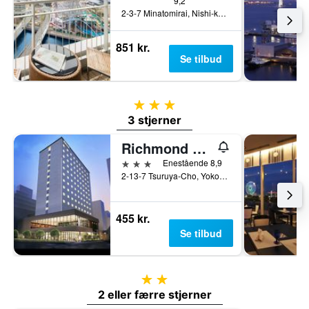
9,2
2-3-7 Minatomirai, Nishi-ku, Yokohama, Japan
851 kr.
Se tilbud
3 stjerner
3 stjerner
Richmond Hotel Yokohama Ekimae
3 stjerner
Enestående 8,9
2-13-7 Tsuruya-Cho, Yokohama, Japan
455 kr.
Se tilbud
2 stjerner
2 eller færre stjerner