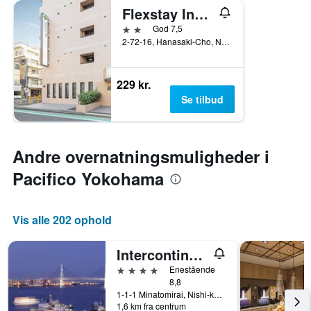
Flexstay Inn Sakuragicho
2 stjerner
God 7,5
2-72-16, Hanasaki-Cho, Naka-ku, Yokohama, Japan
229 kr.
Se tilbud
Andre overnatningsmuligheder i
Pacifico Yokohama
Vis alle 202 ophold
Intercontinental Hotels Yokohama Grand By IHG
4 stjerner
Enestående
8,8
1-1-1 Minatomirai, Nishi-ku, Yokohama, Japan
1,6 km fra centrum