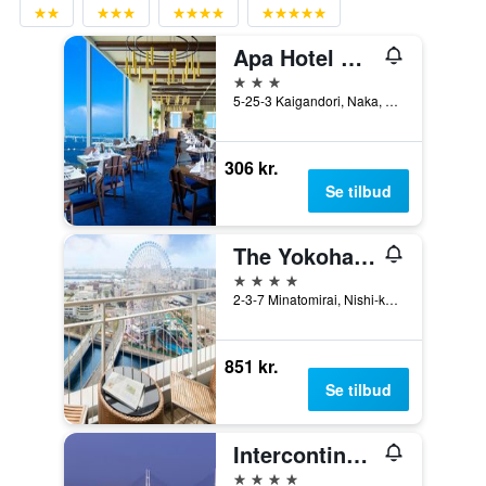
Apa Hotel & Resort Yokohama Bay Tower
3 stjerner
5-25-3 Kaigandori, Naka, Yokohama, Japan
306 kr.
Se tilbud
The Yokohama Bay Hotel Tokyu
4 stjerner
2-3-7 Minatomirai, Nishi-ku, Yokohama, Japan
851 kr.
Se tilbud
Intercontinental Hotels Yokohama Grand By IHG
4 stjerner