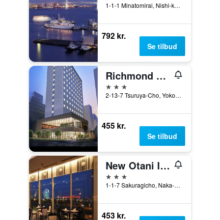
1-1-1 Minatomirai, Nishi-ku, Yokohama, Japan
792 kr.
Se tilbud
Richmond Hotel Yokohama Ekimae
3 stjerner
2-13-7 Tsuruya-Cho, Yokohama, Japan
455 kr.
Se tilbud
New Otani Inn Yokohama Premium
3 stjerner
1-1-7 Sakuragicho, Naka-ku, Yokohama, Japan
453 kr.