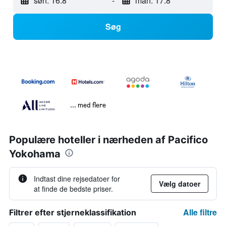
søn. 16.8
-
man. 17.8
Søg
... med flere
Populære hoteller i nærheden af Pacifico
Yokohama
Indtast dine rejsedatoer for
Vælg datoer
at finde de bedste priser.
Alle filtre
Filtrer efter stjerneklassifikation