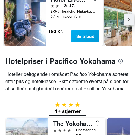
2 stjerner
God 7,1
2-3-5 Horaicho, Naka-ku, Yokohama, Japan
0,1 km fra centrum
193 kr.
Se tilbud
Hotelpriser i Pacifico Yokohama
Hoteller beliggende i området Pacifico Yokohama sorteret
efter pris og hotelklasse. Skift datoerne øverst på siden for
at se flere muligheder i nærheden af ​​Pacifico Yokohama.
4 stjerner
4+ stjerner
The Yokohama Bay Hotel Tokyu
4 stjerner
Enestående