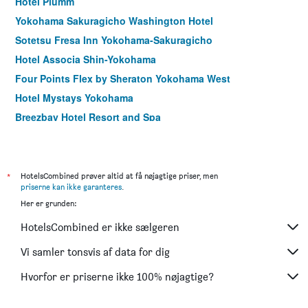
Hotel Plumm
Yokohama Sakuragicho Washington Hotel
Sotetsu Fresa Inn Yokohama-Sakuragicho
Hotel Associa Shin-Yokohama
Four Points Flex by Sheraton Yokohama West
Hotel Mystays Yokohama
Breezbay Hotel Resort and Spa
Hotel Jal City Kannai Yokohama
Richmond Hotel Yokohama-Bashamichi
Rose Hotel Yokohama, WorldHotels Distinctive
*
HotelsCombined prøver altid at få nøjagtige priser, men
priserne kan ikke garanteres
.
Yokohama Minatomirai Manyo Club
Her er grunden:
Hotel The Knot Yokohama
HotelsCombined er ikke sælgeren
Sotetsu Fresa Inn Yokohama Totsuka
Apa Hotel Yokohama Kannai
Vi samler tonsvis af data for dig
Shin-Yokohama Kokusai Hotel
Hvorfor er priserne ikke 100% nøjagtige?
Jr-East Hotel Mets Yokohama Tsurumi