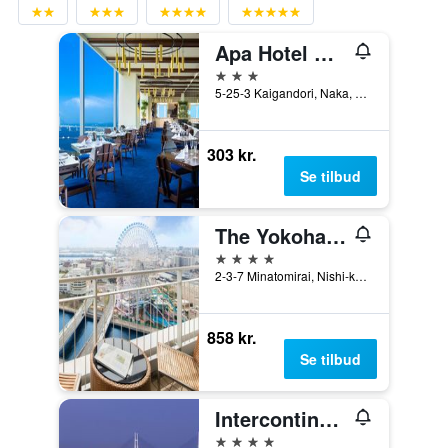
Apa Hotel & Resort Yokohama Bay Tower
3 stjerner
5-25-3 Kaigandori, Naka, Yokohama, Japan
303 kr.
Se tilbud
The Yokohama Bay Hotel Tokyu
4 stjerner
2-3-7 Minatomirai, Nishi-ku, Yokohama, Japan
858 kr.
Se tilbud
Intercontinental Hotels Yokohama Grand By IHG
4 stjerner