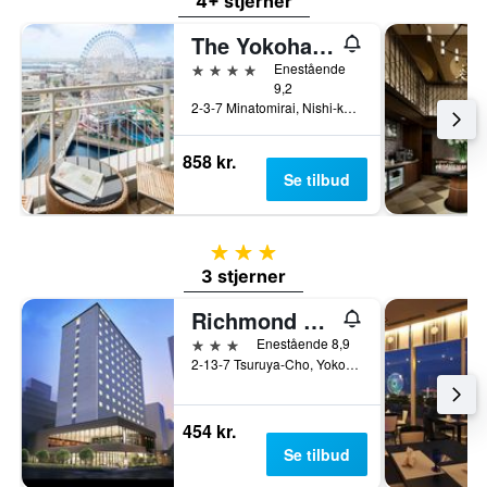
4+ stjerner
The Yokohama Bay Hotel Tokyu
4 stjerner
Enestående
9,2
2-3-7 Minatomirai, Nishi-ku, Yokohama, Japan
858 kr.
Se tilbud
3 stjerner
3 stjerner
Richmond Hotel Yokohama Ekimae
3 stjerner
Enestående 8,9
2-13-7 Tsuruya-Cho, Yokohama, Japan
454 kr.
Se tilbud