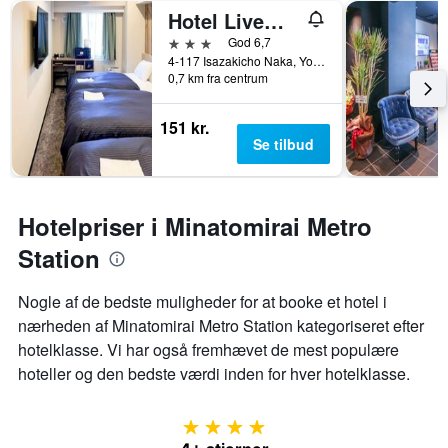
Hotel Livemax Budget Yokohama Kannai
3 stjerner
God 6,7
4-117 Isazakicho Naka, Yokohama, Japan
0,7 km fra centrum
151 kr.
Se tilbud
Hotelpriser i Minatomirai Metro
Station
Nogle af de bedste muligheder for at booke et hotel i
nærheden af ​​Minatomirai Metro Station kategoriseret efter
hotelklasse. Vi har også fremhævet de mest populære
hoteller og den bedste værdi inden for hver hotelklasse.
4 stjerner