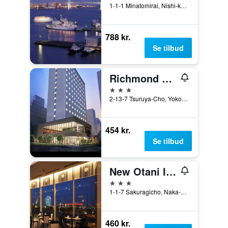
1-1-1 Minatomirai, Nishi-ku, Yokohama, Japan
788 kr.
Se tilbud
Richmond Hotel Yokohama Ekimae
3 stjerner
2-13-7 Tsuruya-Cho, Yokohama, Japan
454 kr.
Se tilbud
New Otani Inn Yokohama Premium
3 stjerner
1-1-7 Sakuragicho, Naka-ku, Yokohama, Japan
460 kr.