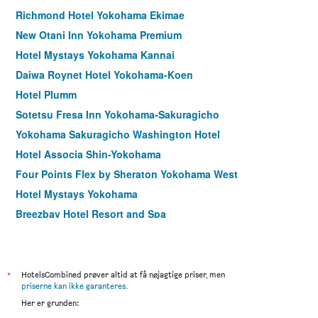
Richmond Hotel Yokohama Ekimae
New Otani Inn Yokohama Premium
Hotel Mystays Yokohama Kannai
Daiwa Roynet Hotel Yokohama-Koen
Hotel Plumm
Sotetsu Fresa Inn Yokohama-Sakuragicho
Yokohama Sakuragicho Washington Hotel
Hotel Associa Shin-Yokohama
Four Points Flex by Sheraton Yokohama West
Hotel Mystays Yokohama
Breezbay Hotel Resort and Spa
Hotel Jal City Kannai Yokohama
Richmond Hotel Yokohama-Bashamichi
Yokohama Minatomirai Manyo Club
*
HotelsCombined prøver altid at få nøjagtige priser, men
priserne kan ikke garanteres
.
Rose Hotel Yokohama, WorldHotels Distinctive
Her er grunden:
Hotel The Knot Yokohama