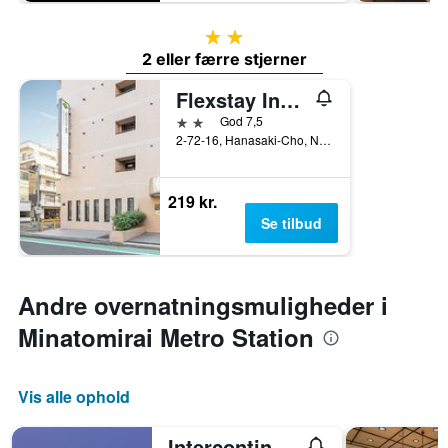
2 stjerner
2 eller færre stjerner
Flexstay Inn Sakuragicho
2 stjerner
God 7,5
2-72-16, Hanasaki-Cho, Naka-ku, Yokohama, Japan
219 kr.
Se tilbud
Andre overnatningsmuligheder i
Minatomirai Metro Station
Vis alle ophold
Intercontinental Hotels Yokohama Grand By IHG