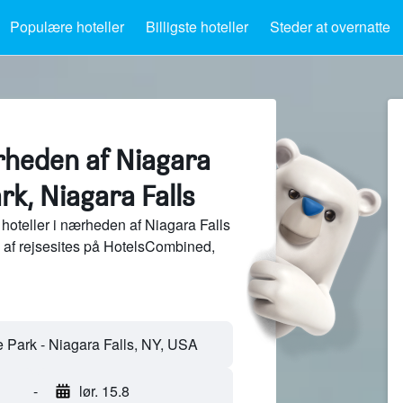
Populære hoteller
Billigste hoteller
Steder at overnatte
rheden af Niagara
rk, Niagara Falls
hoteller i nærheden af Niagara Falls
s af rejsesites på HotelsCombined,
-
lør. 15.8