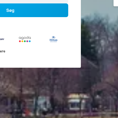
Søg
lere