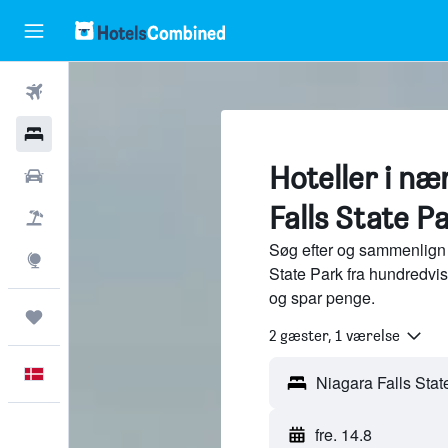
Fly
Hotel
Hoteller i næ
Billeje
Falls State Pa
Pakkerejser
Søg efter og sammenlign 
Explore
State Park fra hundredvi
og spar penge.
Trips
2 gæster, 1 værelse
Dansk
fre. 14.8