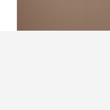
Hjem
Thailand
73.742
Mu Ko Chang N
Overnatning i 
Naviger til de områder tæt på Mu K
hotels navn for at finde flere oply
Fakta om overn