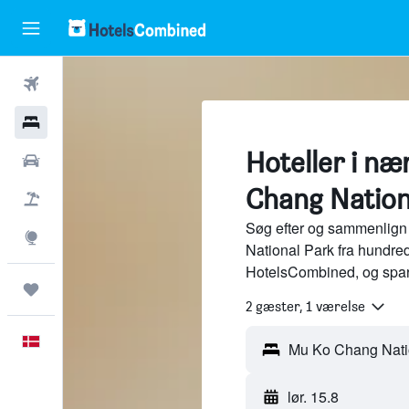
Fly
Hotel
Hoteller i n
Billeje
Chang Nation
Pakkerejser
Søg efter og sammenlign
Explore
National Park fra hundred
HotelsCombined, og spar
Trips
2 gæster, 1 værelse
Dansk
lør. 15.8