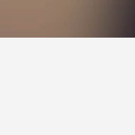
teller i nærheden. Brugere kan klikke på et
nde forskellige tilbud for ejendommen.
l Park