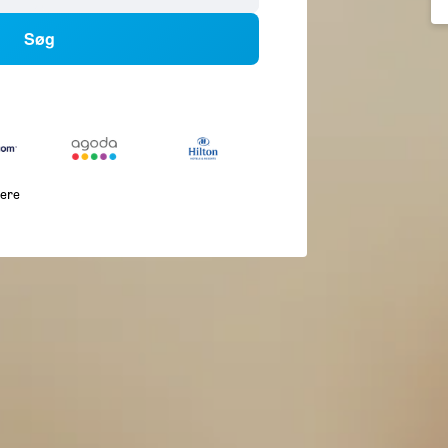
Søg
lere