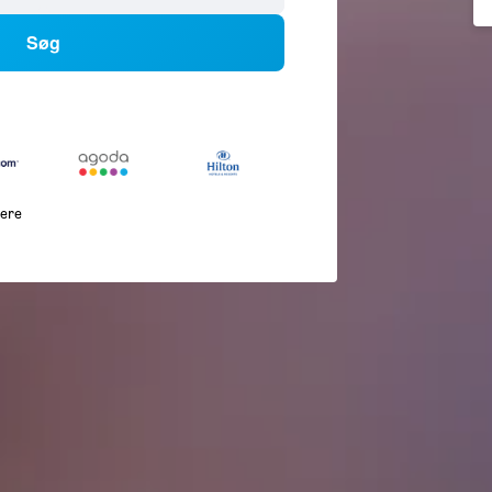
Søg
lere