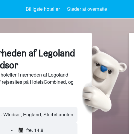
Billigste hoteller
Steder at overnatte
ærheden af Legoland
dsor
hoteller i nærheden af Legoland
f rejsesites på HotelsCombined, og
-
fre. 14.8