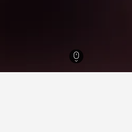
243.260
Berkshire
1.386
Windsor
412
Legoland Windsor
ler i nærheden af Legoland Wi
Windsor, som vi har fundet, er disse ejendomme prissat lavest. P