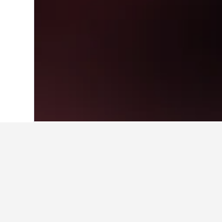
Hjem
Storbritannien
314.761
England
Billigste hotel
Ud af de hoteller tæt på Legoland 