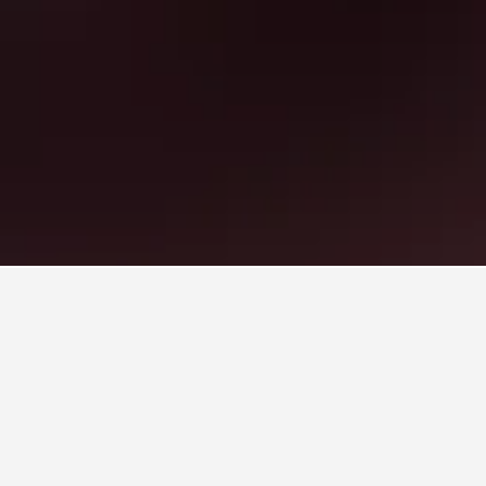
ndsor, Windsor
riserne vil typisk svinge afhængigt af de