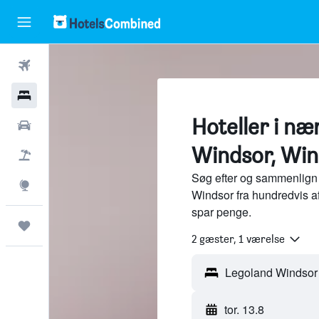
Fly
Hotel
Hoteller i n
Billeje
Windsor, Win
Pakkerejser
Søg efter og sammenlign 
Explore
Windsor fra hundredvis a
spar penge.
Trips
2 gæster, 1 værelse
tor. 13.8