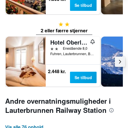
Se tilbud
2 stjerner
2 eller færre stjerner
Hotel Oberland
2 stjerner
Enestående 8,0
Fuhren, Lauterbrunnen, Bern, Schweiz
2.448 kr.
Se tilbud
Andre overnatningsmuligheder i
Lauterbrunnen Railway Station
Vis alle 76 ophold