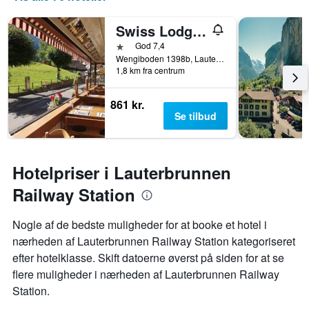
Swiss Lodge Hotel Bernerhof Wengen
1 stjerne
God 7,4
Wengiboden 1398b, Lauterbrunnen, Bern, Schweiz
1,8 km fra centrum
861 kr.
Se tilbud
Hotelpriser i Lauterbrunnen
Railway Station
Nogle af de bedste muligheder for at booke et hotel i
nærheden af ​​Lauterbrunnen Railway Station kategoriseret
efter hotelklasse. Skift datoerne øverst på siden for at se
flere muligheder i nærheden af ​​Lauterbrunnen Railway
Station.