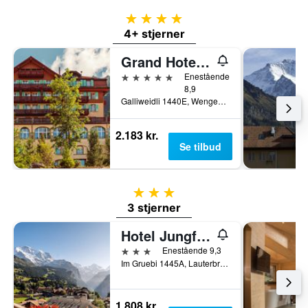
4 stjerner
4+ stjerner
Grand Hotel Belvedere, a Beaumier Hotel
5 stjerner
Enestående
8,9
Galliweidli 1440E, Wengen, Bern, Schweiz
2.183 kr.
Se tilbud
3 stjerner
3 stjerner
Hotel Jungfraublick Wengen
3 stjerner
Enestående 9,3
Im Gruebi 1445A, Lauterbrunnen, Bern, Schweiz
1.808 kr.