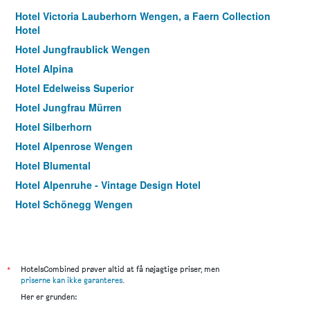
Hotel Victoria Lauberhorn Wengen, a Faern Collection
Hotel
Hotel Jungfraublick Wengen
Hotel Alpina
Hotel Edelweiss Superior
Hotel Jungfrau Mürren
Hotel Silberhorn
Hotel Alpenrose Wengen
Hotel Blumental
Hotel Alpenruhe - Vintage Design Hotel
Hotel Schönegg Wengen
Esthers Guesthouse
Hotel Alpenruh
Bernerhof & Residence Hotels
*
HotelsCombined prøver altid at få nøjagtige priser, men
Hotel Residence Brunner
priserne kan ikke garanteres
.
Her er grunden: