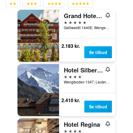
Grand Hotel Belvedere, a Beaumier Hotel
5 stjerner
Galliweidli 1440E, Wengen, Bern, Schweiz
2.183 kr.
Se tilbud
Hotel Silberhorn - Residences & Spa Wengen
4 stjerner
Wengiboden 1347, Lauterbrunnen, Bern, Schweiz
2.410 kr.
Se tilbud
Hotel Regina
4 stjerner