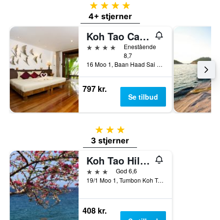
4 stjerner
4+ stjerner
Koh Tao Cabana
4 stjerner
Enestående
8,7
16 Moo 1, Baan Haad Sai Ree, Ko Tao, Thailand
797 kr.
Se tilbud
3 stjerner
3 stjerner
Koh Tao Hillside Resort
3 stjerner
God 6,6
19/1 Moo 1, Tumbon Koh Tao, Ko Tao, Thailand
408 kr.