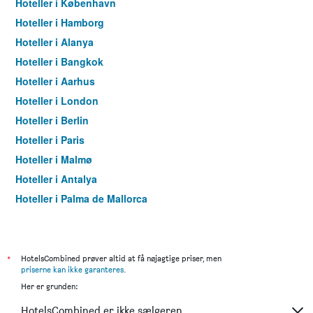
Hoteller i København
Hoteller i Hamborg
Hoteller i Alanya
Hoteller i Bangkok
Hoteller i Aarhus
Hoteller i London
Hoteller i Berlin
Hoteller i Paris
Hoteller i Malmø
Hoteller i Antalya
Hoteller i Palma de Mallorca
Hoteller i Pattaya
Hoteller i Istanbul
Hoteller i Dubai
*
HotelsCombined prøver altid at få nøjagtige priser, men
priserne kan ikke garanteres
.
Hoteller i Maspalomas
Her er grunden:
Hoteller i Göteborg
HotelsCombined er ikke sælgeren