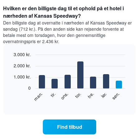
Hvilken er den billigste dag til et ophold på et hotel i
nærheden af Kansas Speedway?
Den billigste dag at overnatte i nærheden af Kansas Speedway er
søndag (712 kr.). På den anden side kan rejsende forvente at
betale mest om torsdagen, hvor den gennemsnitlige
overnatningspris er 2.436 kr.
3.000 kr.
Bar
Chart
2.000 kr.
graphic.
chart
with
1.000 kr.
7
bars.
0
Følgende
lør.
tor.
tir.
søn.
fre.
ons.
man.
diagram
End
of
viser
interactive
den
chart
gennemsnitlige
pris
Find tilbud
for
et