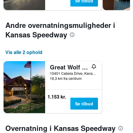
Se tilbud
et
værelse
Andre overnatningsmuligheder i
Kansas Speedway
Vis alle 2 ophold
Great Wolf Lodge Kansas City
10401 Cabela Drive, Kansas City, KS, USA
16,3 km fra centrum
1.153 kr.
Se tilbud
Overnatning i Kansas Speedway