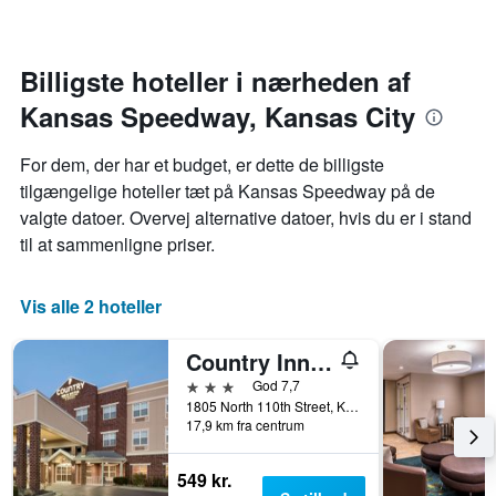
værelse
hver
dag
i
Billigste hoteller i nærheden af
ugen
Kansas Speedway, Kansas City
Diagrammet
har
1
For dem, der har et budget, er dette de billigste
x-
tilgængelige hoteller tæt på Kansas Speedway på de
akse,
valgte datoer. Overvej alternative datoer, hvis du er i stand
der
viser
til at sammenligne priser.
ugedagene.
Diagrammet
har
Vis alle 2 hoteller
1
y-
Country Inn & Suites Kansas City Village West
akse,
der
3 stjerner
God 7,7
viser
1805 North 110th Street, Kansas City, KS, USA
17,9 km fra centrum
den
gennemsnitlige
pris
549 kr.
for