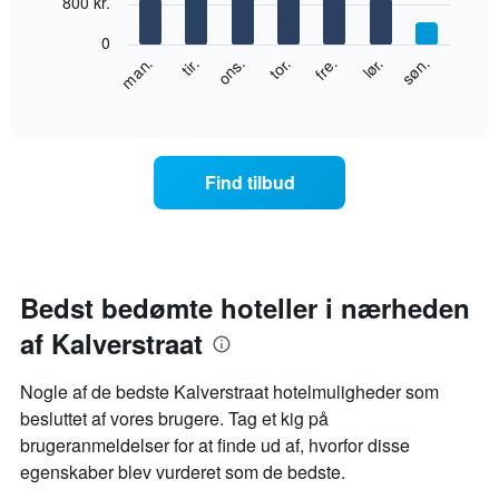
800 kr.
7
der
bars.
viser
0
måneder.
Følgende
lør.
tor.
tir.
søn.
fre.
ons.
man.
Diagrammet
diagram
End
har
of
viser
1
interactive
den
chart
y-
gennemsnitlige
akse,
pris
der
Find tilbud
for
viser
et
den
værelse
gennemsnitlige
hver
pris
dag
for
i
Bedst bedømte hoteller i nærheden
et
ugen
værelse
af Kalverstraat
Diagrammet
har
1
Nogle af de bedste Kalverstraat hotelmuligheder som
x-
besluttet af vores brugere. Tag et kig på
akse,
brugeranmeldelser for at finde ud af, hvorfor disse
der
viser
egenskaber blev vurderet som de bedste.
ugedagene.