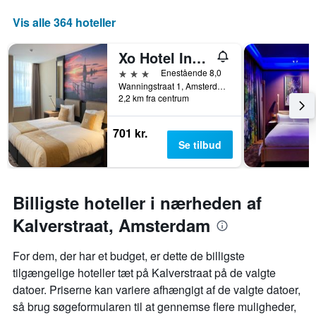
Diagrammet
har
Vis alle 364 hoteller
1
y-
Xo Hotel Inner
akse,
der
3 stjerner
Enestående 8,0
viser
Wanningstraat 1, Amsterdam, Noord-Holland, Holland
2,2 km fra centrum
den
gennemsnitlige
pris
701 kr.
for
Se tilbud
et
værelse
Billigste hoteller i nærheden af
Kalverstraat, Amsterdam
For dem, der har et budget, er dette de billigste
tilgængelige hoteller tæt på Kalverstraat på de valgte
datoer. Priserne kan variere afhængigt af de valgte datoer,
så brug søgeformularen til at gennemse flere muligheder,