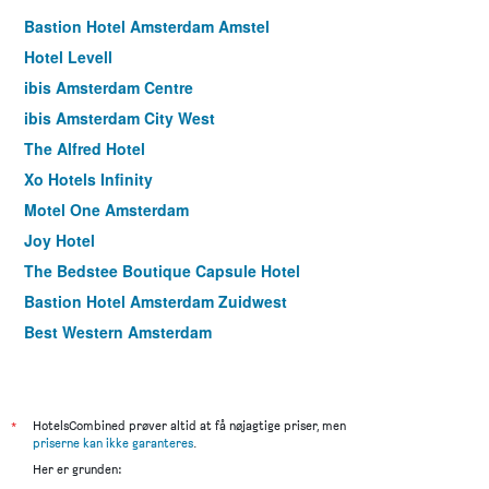
Bastion Hotel Amsterdam Amstel
Hotel Levell
ibis Amsterdam Centre
ibis Amsterdam City West
The Alfred Hotel
Xo Hotels Infinity
Motel One Amsterdam
Joy Hotel
The Bedstee Boutique Capsule Hotel
Bastion Hotel Amsterdam Zuidwest
Best Western Amsterdam
ibis Amsterdam Centre Stopera
Rho Hotel
Westlake Hotels Amsterdam
*
HotelsCombined prøver altid at få nøjagtige priser, men
priserne kan ikke garanteres
.
Hotel Jupiter
Her er grunden:
Amsterdam Downtown Hotel