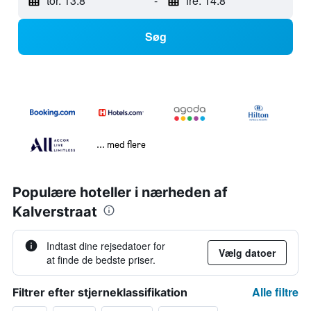
tor. 13.8
-
fre. 14.8
Søg
... med flere
Populære hoteller i nærheden af
Kalverstraat
Indtast dine rejsedatoer for
Vælg datoer
at finde de bedste priser.
Alle filtre
Filtrer efter stjerneklassifikation