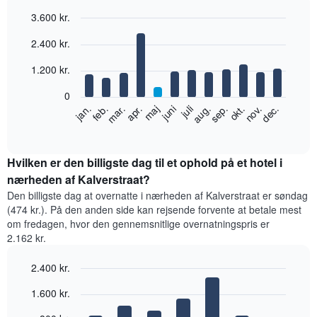
3.600 kr.
Bar
Chart
2.400 kr.
graphic.
chart
with
12
1.200 kr.
bars.
0
Følgende
feb.
maj
aug.
nov.
jan.
apr.
juli
okt.
mar.
juni
sep.
dec.
diagram
End
of
viser
interactive
den
chart
gennemsnitlige
Hvilken er den billigste dag til et ophold på et hotel i
pris
nærheden af Kalverstraat?
for
Den billigste dag at overnatte i nærheden af Kalverstraat er søndag
et
(474 kr.). På den anden side kan rejsende forvente at betale mest
værelse
om fredagen, hvor den gennemsnitlige overnatningspris er
hver
2.162 kr.
måned
Diagrammet
2.400 kr.
har
1
Bar
Chart
1.600 kr.
x-
graphic.
chart
with
akse,