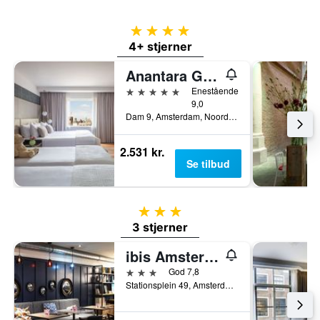
4 stjerner
4+ stjerner
Anantara Grand Hotel Krasnapolsky Amsterdam
5 stjerner
Enestående
9,0
Dam 9, Amsterdam, Noord-Holland, Holland
2.531 kr.
Se tilbud
3 stjerner
3 stjerner
ibis Amsterdam Centre
3 stjerner
God 7,8
Stationsplein 49, Amsterdam, Noord-Holland, Holland