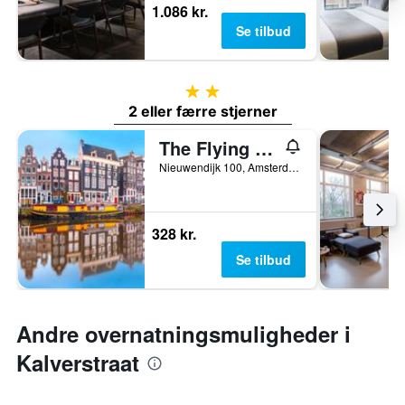
1.086 kr.
Se tilbud
2 stjerner
2 eller færre stjerner
The Flying Pig Downtown Youth Hostel
Nieuwendijk 100, Amsterdam, Noord-Holland, Holland
328 kr.
Se tilbud
Andre overnatningsmuligheder i
Kalverstraat