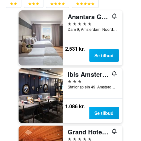
Anantara Grand Hotel Krasnapolsky Amsterdam
5 stjerner
Dam 9, Amsterdam, Noord-Holland, Holland
2.531 kr.
Se tilbud
ibis Amsterdam Centre
3 stjerner
Stationsplein 49, Amsterdam, Noord-Holland, Holland
1.086 kr.
Se tilbud
Grand Hotel Amrâth Amsterdam
5 stjerner