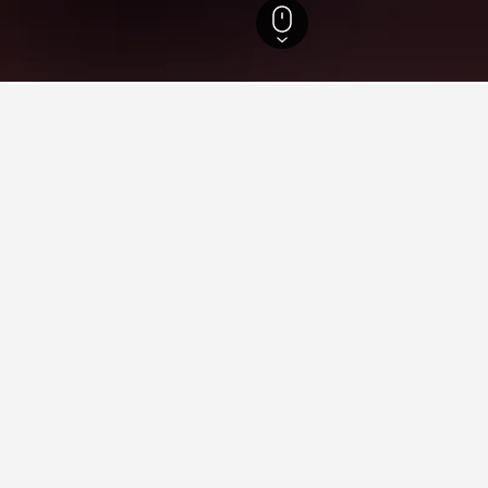
29
Athen
13.383
Kaisariani
6
tning i Kaisariani
 ophold i Kaisariani?
rvej at bo i et af de foretrukne områder, f.eks. Kesariani.
er til dit ophold i Kaisariani