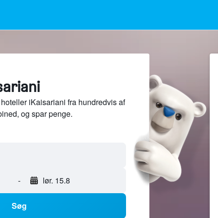
sariani
oteller iKaisariani fra hundredvis af
ined, og spar penge.
-
lør. 15.8
Søg