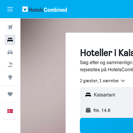
Fly
Hotel
Hoteller i Kai
Billeje
Søg efter og sammenlign h
Pakkerejser
rejsesites på HotelsComb
Explore
2 gæster, 1 værelse
Trips
fre. 14.8
Dansk