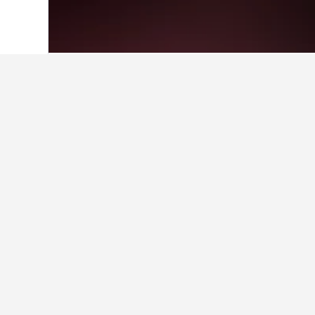
Hjem
Grækenland
143.951
Attika
19.6
Fakta om overna
Hvilket sted er det bedste til et
Kaisariani har meget at byde på. Ove
Find bedre resultat