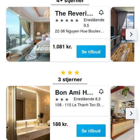
4+ stjerner
The Reverie Saigon
5 stjerner
Enestående
9,5
22-36 Nguyen Hue Boulevard, Ho Chi Minh-byen, Vietnam
1.081 kr.
Se tilbud
3 stjerner
3 stjerner
Bon Ami Hotel - Thiên Xuân
3 stjerner
Enestående 8,3
108 - 110 Le Thanh Ton Street, Ho Chi Minh-byen, Vietnam
188 kr.
Se tilbud