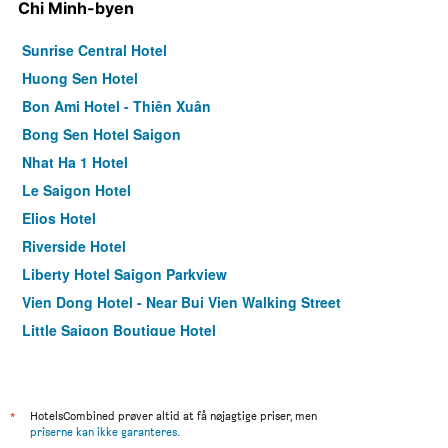
Chi Minh-byen
Sunrise Central Hotel
Huong Sen Hotel
Bon Ami Hotel - Thiên Xuân
Bong Sen Hotel Saigon
Nhat Ha 1 Hotel
Le Saigon Hotel
Elios Hotel
Riverside Hotel
Liberty Hotel Saigon Parkview
Vien Dong Hotel - Near Bui Vien Walking Street
Little Saigon Boutique Hotel
Duc Vuong Saigon Hotel - Bui Vien
Arc En Ciel
Dong Khanh Hotel
*
HotelsCombined prøver altid at få nøjagtige priser, men
priserne kan ikke garanteres
.
Nicecy Ben Thanh Hotel