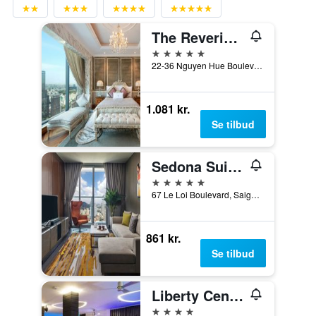
The Reverie Saigon
5 stjerner
22-36 Nguyen Hue Boulevard, Ho Chi Minh-byen, Vietnam
1.081 kr.
Se tilbud
Sedona Suites Ho Chi Minh City
5 stjerner
67 Le Loi Boulevard, Saigon Centre, District 1, Ho Chi Minh-byen, Vietnam
861 kr.
Se tilbud
Liberty Central Saigon Riverside
4 stjerner