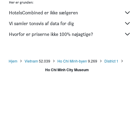
Her er grunden:
Avanti Boutique Hotel
HotelsCombined er ikke sælgeren
Calista Sai Gon Hotel
GK Central Hotel
Vi samler tonsvis af data for dig
Saigon Kiko Hotel
Hvorfor er priserne ikke 100% nøjagtige?
Avanti Hotel
Hjem
Vietnam
52.039
Ho Chi Minh-byen
9.269
District 1
Ho Chi Minh City Museum