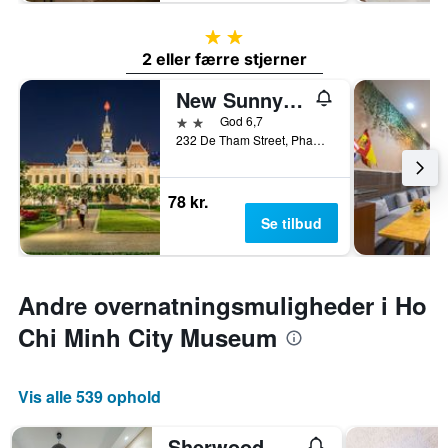
2 stjerner
2 eller færre stjerner
New Sunny Hotel
2 stjerner
God 6,7
232 De Tham Street, Pham Ngu Lao Ward, Ho Chi Minh-byen, Vietnam
78 kr.
Se tilbud
Andre overnatningsmuligheder i Ho
Chi Minh City Museum
Vis alle 539 ophold
Sherwood Residence