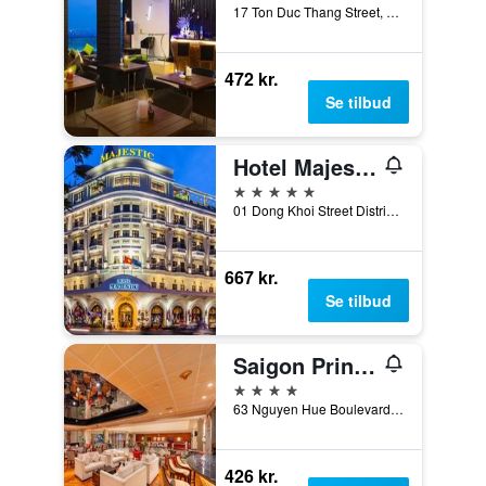
17 Ton Duc Thang Street, District 1, Ho Chi Minh-byen, Vietnam
472 kr.
Se tilbud
Hotel Majestic Saigon
5 stjerner
01 Dong Khoi Street District 1, Ho Chi Minh-byen, Vietnam
667 kr.
Se tilbud
Saigon Prince Hotel
4 stjerner
63 Nguyen Hue Boulevard, Ho Chi Minh-byen, Vietnam
426 kr.