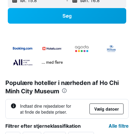
lør. 15.8
-
søn. 16.8
Søg
... med flere
Populære hoteller i nærheden af Ho Chi
Minh City Museum
Indtast dine rejsedatoer for
Vælg datoer
at finde de bedste priser.
Alle filtre
Filtrer efter stjerneklassifikation