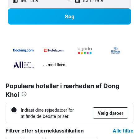
lør. 15.8
-
søn. 16.8
Søg
... med flere
Populære hoteller i nærheden af Dong
Khoi
Indtast dine rejsedatoer for
Vælg datoer
at finde de bedste priser.
Alle filtre
Filtrer efter stjerneklassifikation