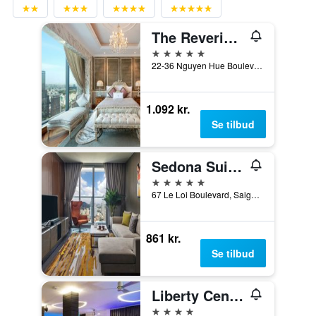
The Reverie Saigon
5 stjerner
22-36 Nguyen Hue Boulevard, Ho Chi Minh-byen, Vietnam
1.092 kr.
Se tilbud
Sedona Suites Ho Chi Minh City
5 stjerner
67 Le Loi Boulevard, Saigon Centre, District 1, Ho Chi Minh-byen, Vietnam
861 kr.
Se tilbud
Liberty Central Saigon Riverside
4 stjerner