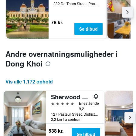
232 De Tham Street, Pham Ngu Lao Ward, Ho Chi Minh-byen, Vietnam
78 kr.
Se tilbud
Andre overnatningsmuligheder i
Dong Khoi
Vis alle 1.172 ophold
Sherwood Residence
5 stjerner
Enestående
9,2
127 Pasteur Street, District 3, Ho Chi Minh-byen, Vietnam
2,2 km fra centrum
538 kr.
Se tilbud