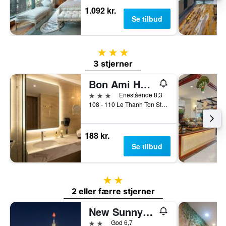
1.092 kr.
Se tilbud
3 stjerner
3 stjerner
Bon Ami Hotel - Thiên Xuân
3 stjerner
Enestående 8,3
108 - 110 Le Thanh Ton Street, Ho Chi Minh-byen, Vietnam
188 kr.
Se tilbud
2 stjerner
2 eller færre stjerner
New Sunny Hotel
2 stjerner
God 6,7