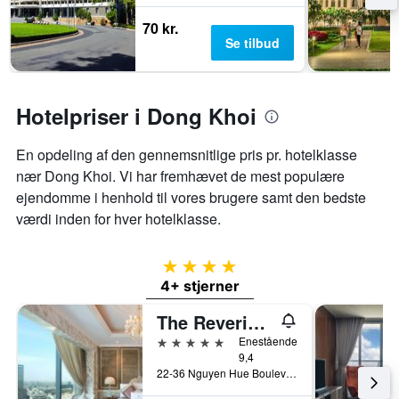
70 kr.
Se tilbud
Hotelpriser i Dong Khoi
En opdeling af den gennemsnitlige pris pr. hotelklasse
nær Dong Khoi. Vi har fremhævet de mest populære
ejendomme i henhold til vores brugere samt den bedste
værdi inden for hver hotelklasse.
4 stjerner
4+ stjerner
The Reverie Saigon
5 stjerner
Enestående
9,4
22-36 Nguyen Hue Boulevard, Ho Chi Minh-byen, Vietnam