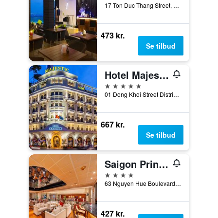
17 Ton Duc Thang Street, District 1, Ho Chi Minh-byen, Vietnam
473 kr.
Se tilbud
Hotel Majestic Saigon
5 stjerner
01 Dong Khoi Street District 1, Ho Chi Minh-byen, Vietnam
667 kr.
Se tilbud
Saigon Prince Hotel
4 stjerner
63 Nguyen Hue Boulevard, Ho Chi Minh-byen, Vietnam
427 kr.