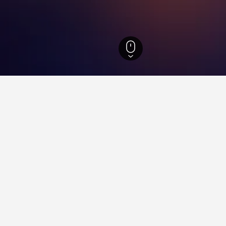
243.251
London
35.607
Heathrow Airport Central Bus Station
tning i Heathrow Airport Cen
øbenhavns Hovedbanegård er godt?
på Københavns Hovedbanegård. Det er vurderet til 8,4 ud fra 9.88
row Airport Central Bus Station i nærheden af Malmö Hov