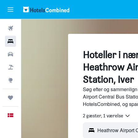
Fly
Hotel
Hoteller i næ
Billeje
Heathrow Air
Pakkerejser
Station, Iver
Explore
Søg efter og sammenlign 
Airport Central Bus Statio
Trips
HotelsCombined, og spar
Dansk
2 gæster, 1 værelse