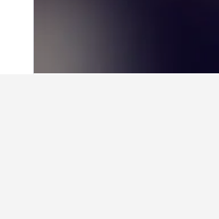
Hjem
Storbritannien
314.756
England
Fakta om overna
Hvilket hotel i nærheden af K
Tivoli Hotel er et godt hotel tæt 
Hvilket hotel er godt i Heath