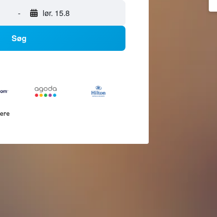
-
lør. 15.8
Søg
lere