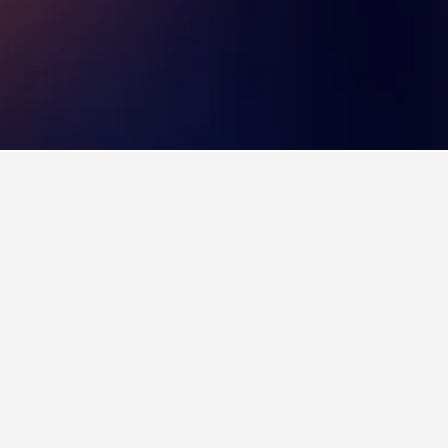
tral Bus Station
7 anmeldelser fra brugere af HotelsCombined.
edbanegård?