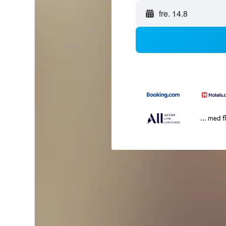
fre. 14.8
... med f