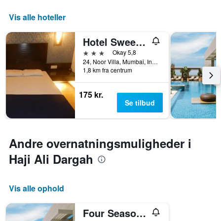
Vis alle hoteller
Hotel Sweet Inn
3 stjerner
Okay 5,8
24, Noor Villa, Mumbai, Indien
1,8 km fra centrum
175 kr.
Se tilbud
Andre overnatningsmuligheder i
Haji Ali Dargah
Vis alle ophold
Four Seasons Hotel Mumbai