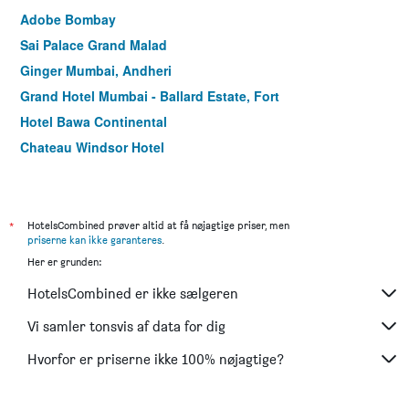
Adobe Bombay
Sai Palace Grand Malad
Ginger Mumbai, Andheri
Grand Hotel Mumbai - Ballard Estate, Fort
Hotel Bawa Continental
Chateau Windsor Hotel
Hotel Kohinoor Elite Near Bkc
Hotel Ak International
Hotel Milan International
*
HotelsCombined prøver altid at få nøjagtige priser, men
priserne kan ikke garanteres
.
Suba Galaxy
Her er grunden:
The Oriental Residency Hotel
HotelsCombined er ikke sælgeren
Sea Palace Hotel
Hotel Oriental Aster - Mumbai International Airport
Vi samler tonsvis af data for dig
Diplomat Hotel
Hvorfor er priserne ikke 100% nøjagtige?
Abbott Hotel