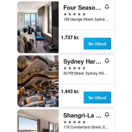
Four Seasons Hotel Sydney
5 stjerner
199 George Street, Sydney, NSW, Australien
1.737 kr.
Se tilbud
Sydney Harbour Marriott Hotel at Circular Quay
5 stjerner
30 Pitt Street, Sydney, NSW, Australien
1.443 kr.
Se tilbud
Shangri-La Sydney
5 stjerner
176 Cumberland Street, Sydney, NSW, Australien