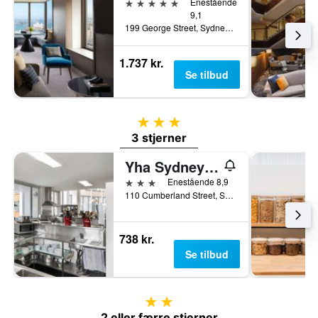
5 stjerner
Enestående
9,1
199 George Street, Sydney, NSW, Australien
1.737 kr.
Se tilbud
3 stjerner
3 stjerner
Yha Sydney Harbour
3 stjerner
Enestående 8,9
110 Cumberland Street, Sydney, NSW, Australien
738 kr.
Se tilbud
2 stjerner
2 eller færre stjerner