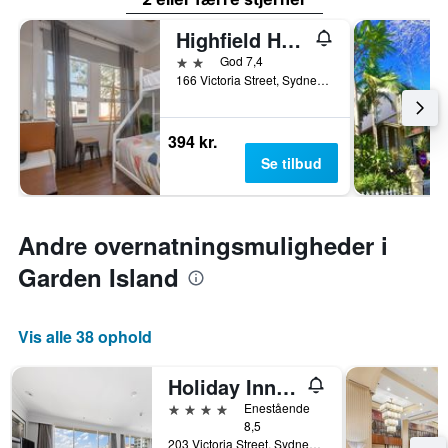
Highfield Hotel
2 stjerner
God 7,4
166 Victoria Street, Sydney, NSW, Australien
394 kr.
Se tilbud
Andre overnatningsmuligheder i
Garden Island
Vis alle 38 ophold
Holiday Inn Sydney - Potts Point By IHG
4 stjerner
Enestående
8,5
203 Victoria Street, Sydney, NSW, Australien