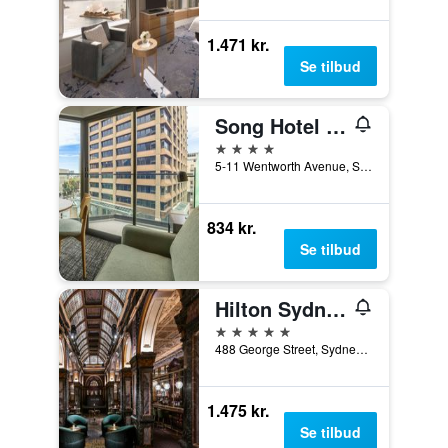
1.471 kr.
Se tilbud
Song Hotel Sydney
4 stjerner
5-11 Wentworth Avenue, Sydney, NSW, Australien
834 kr.
Se tilbud
Hilton Sydney
5 stjerner
488 George Street, Sydney, NSW, Australien
1.475 kr.
Se tilbud