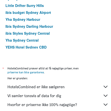
Little Drifter Surry Hills
ibis budget Sydney Airport
Yha Sydney Harbour
Ibis Sydney Darling Harbour
ibis Styles Sydney Central
Yha Sydney Central
YEHS Hotel Sydney CBD
Park Regis City Centre
Megaboom City Hotel
Airport Hotel Sydney
*
HotelsCombined prøver altid at få nøjagtige priser, men
priserne kan ikke garanteres
.
The Russell Boutique Hotel
Her er grunden:
Mariners Court Hotel Sydney
HotelsCombined er ikke sælgeren
Hotel Bondi
YEHS Hotel Sydney QVB
Vi samler tonsvis af data for dig
Rendezvous Hotel Sydney The Rocks
Hvorfor er priserne ikke 100% nøjagtige?
Ibis Sydney World Square