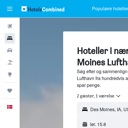
Populære hotelle
Fly
Hotel
Hoteller i næ
Billeje
Moines Lufth
Pakkerejser
Søg efter og sammenlign 
Explore
Lufthavn fra hundredvis 
spar penge.
Trips
2 gæster, 1 værelse
Dansk
lør. 15.8