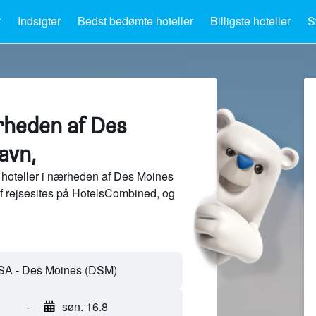
r
Indsigter
Bedst bedømte hoteller
Billigste hoteller
S
rheden af Des
avn,
hoteller i nærheden af Des Moines
af rejsesites på HotelsCombined, og
-
søn. 16.8