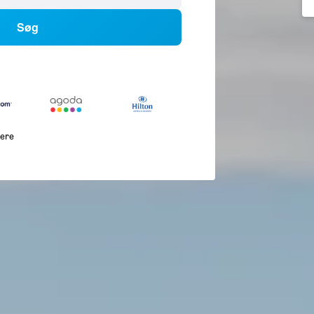
Søg
lere