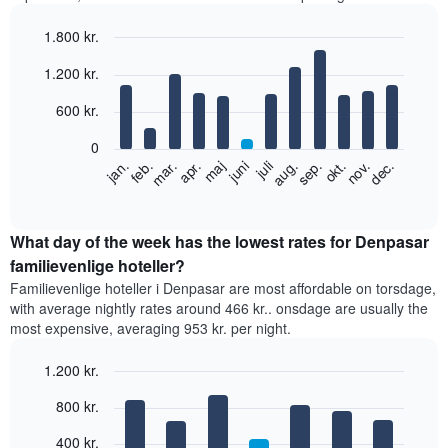
1.800 kr.
Bar
Chart
1.200 kr.
graphic.
chart
with
12
600 kr.
bars.
0
Følgende
feb.
maj
aug.
nov.
jan.
apr.
juli
okt.
mar.
juni
sep.
dec.
diagram
End
of
viser
interactive
den
chart
gennemsnitlige
What day of the week has the lowest rates for Denpasar
pris
familievenlige hoteller?
for
Familievenlige hoteller i Denpasar are most affordable on torsdage,
et
with average nightly rates around 466 kr.. onsdage are usually the
værelse
most expensive, averaging 953 kr. per night.
hver
måned
1.200 kr.
Diagrammet
har
Bar
Chart
800 kr.
graphic.
1
chart
with
x-
400 kr.
7
akse,