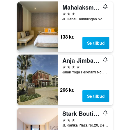
Mahalaksmi Boutique Hotel
3 stjerner
Jl. Danau Tamblingan No.105, Sanur, Denpasar, Indonesien
138 kr.
Se tilbud
Anja Jimbaran
4 stjerner
Jalan Yoga Perkhanti No. 2, Denpasar, Indonesien
266 kr.
Se tilbud
Stark Boutique Hotel and Spa
3 stjerner
Jl. Kartika Plaza No.20, Denpasar, Indonesien