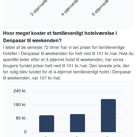
4-stjernede
3-stjernede
5-stjernede
viser
har
den
1
End
gennemsnitlige
y-
of
pris
akse,
interactive
for
chart
der
Hvor meget koster et familievenligt hotelværelse i
et
viser
værelse
Denpasar til weekenden?
den
til
gennemsnitlige
I løbet af de seneste 72 timer har vi set priser for familievenlige
i
pris
hoteller i Denpasar til weekenden for helt ned til 101 kr./nat. Hvis du
nat,
for
specifikt leder efter et 3-stjernet hotel til weekenden, har vores
der
et
brugere fundet priser helt ned til 101 kr./nat. Den laveste pris, der
blev
værelse
for nylig blev fundet for et 4-stjernet familievenligt hotel i Denpasar
fundet
til weekenden, var 107 kr./nat.
inden
for
240 kr.
de
seneste
Bar
Chart
graphic.
3
chart
160 kr.
with
dage
3
samlet
bars.
80 kr.
efter
stjerneklassificering
Følgende
0
Diagrammet
diagram