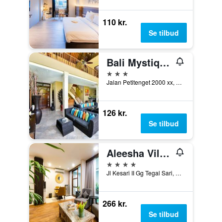
110 kr.
Se tilbud
Bali Mystique Hotel and Apartments
3 stjerner
Jalan Petitenget 2000 xx, Denpasar, Indonesien
126 kr.
Se tilbud
Aleesha Villas and Suites
4 stjerner
Jl Kesari II Gg Tegal Sari, Denpasar, Indonesien
266 kr.
Se tilbud