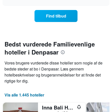
1
interactive
i
på
chart
x-
nat,
et
akse,
der
værelse
der
Find tilbud
blev
ændrer
viser
fundet
sig,
hotelkategorier
inden
når
efter
for
datoen
antal
de
for
stjerner.
seneste
opholdet
Bedst vurderede Familievenlige
Diagrammet
3
nærmer
har
dage
hoteller i Denpasar
sig
1
Diagrammet
y-
har
akse,
Vores brugere vurderede disse hoteller som nogle af de
1
der
bedste steder at bo i Denpasar. Læs gennem
x-
viser
hotelbeskrivelser og brugeranmeldelser for at finde det
akse,
den
der
rigtige for dig.
gennemsnitlige
viser
pris
antallet
for
af
Vis alle 1.445 hoteller
et
dage
værelse
før
til
Inna Bali Heritage Hotel
opholdet
weekenden,