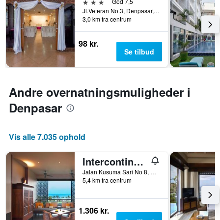
Diagrammet
3 stjerner
God 7,5
der
har
Jl.Veteran No.3, Denpasar, Indonesien
blev
3,0 km fra centrum
1
fundet
y-
inden
akse,
for
98 kr.
der
de
Se tilbud
viser
seneste
den
3
gennemsnitlige
dage
pris
Andre overnatningsmuligheder i
for
et
Denpasar
værelse
Vis alle 7.035 ophold
Intercontinental Hotels Bali Sanur Resort By IHG
Jalan Kusuma Sari No 8, Denpasar, Indonesien
5,4 km fra centrum
1.306 kr.