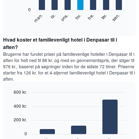
bars.
der
0
viser
Følgende
lør.
tor.
tir.
søn.
fre.
ons.
man.
måneder.
diagram
End
Diagrammet
of
viser
har
interactive
den
chart
1
gennemsnitlige
Hvad koster et familievenligt hotel i Denpasar til i
y-
pris
aften?
akse,
for
der
Brugerne har fundet priser på familievenlige hoteller i Denpasar til i
et
viser
aften for helt ned til 88 kr. og med en gennemsnitspris, der stiger til
værelse
den
976 kr., baseret på søgninger inden for de sidste 72 timer. Priserne
hver
gennemsnitlige
starter fra 126 kr. for et 4-stjernet familievenligt hotel i Denpasar til i
dag
pris
aften.
i
for
ugen
et
Diagrammet
600 kr.
værelse
har
Bar
Chart
1
graphic.
chart
400 kr.
with
x-
3
akse,
bars.
200 kr.
der
viser
Følgende
ugedagene.
0
diagram
Diagrammet