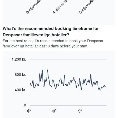
4-stjernede
3-stjernede
5-stjernede
har
viser
1
den
x-
End
gennemsnitlige
akse,
of
pris
interactive
der
for
chart
viser
What’s the recommended booking timeframe for
et
hotelkategorier
værelse
Denpasar familievenlige hoteller?
efter
til
antal
For the best rates, it's recommended to book your Denpasar
weekenden,
stjerner.
familievenligt hotel at least 8 days before your stay.
der
Diagrammet
blev
har
fundet
1.200 kr.
1
inden
Line
y-
Chart
for
graphic.
chart
akse,
de
with
800 kr.
der
90
seneste
viser
data
3
den
points.
dage
400 kr.
gennemsnitlige
samlet
pris
Følgende
efter
for
diagram
stjerneklassificering
0
et
viser,
Diagrammet
90
30
60
værelse
hvordan
End
har
til
of
prisen