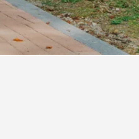
rk
ldelser).