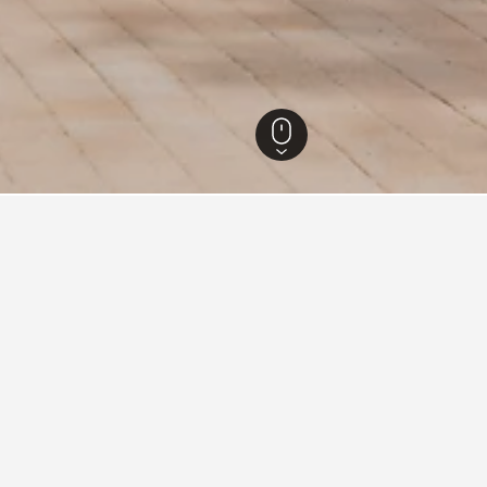
.634
Chiaksan National Park
tning i Chiaksan National Pa
øbenhavns Hovedbanegård er godt?
edbanegård er Tivoli Hotel (vurderet til 8,4/10 ud fra 9.878 anme