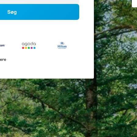
Søg
lere