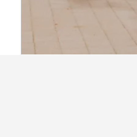
Hjem
Sydkorea
39.583
Gangwon-do
4
Fakta om overna
Hvilket hotel i nærheden af K
Et godt hotel tæt på Københavns Hov