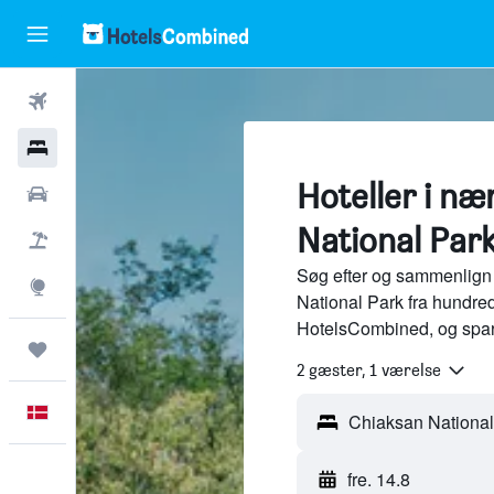
Fly
Hotel
Hoteller i n
Billeje
National Par
Pakkerejser
Søg efter og sammenlign 
Explore
National Park fra hundred
HotelsCombined, og spar
Trips
2 gæster, 1 værelse
Dansk
fre. 14.8