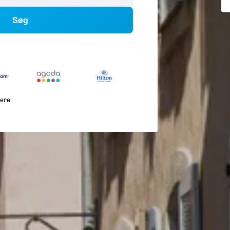
Søg
lere