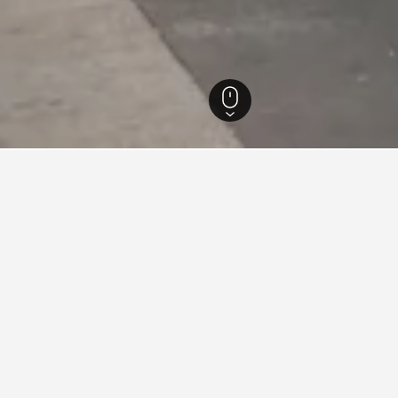
es - Côte d'Azur
100.264
Bouches-du-Rhône
6.157
Aix-en-Provence
1.456
r hoteller i Centre Ville
HotelsCombined til at hjælpe dig med at finde næste hotel i Cent
at booke et hotel i Centre
Hvilken er den billigste d
Ville?
i Centre Ville er marts (398 kr.).
Den billigste dag at overnatte
 ophold i Centre Ville september
anden side kan rejsende forve
gennemsnitlige overnatningspr