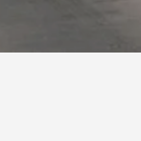
Centre Ville
re Ville.
ag til et ophold på et hotel i Centre
 i Centre Ville er mandag (687 kr.). På den
nte at betale mest om tirsdagen, hvor den
is er 2.606 kr.