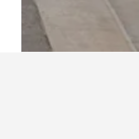
Hjem
Frankrig
552.112
Provence - Alp
Rejseindsigter fo
Brug vores tips baseret på data fra 
Hvilken er den billigste måned 
Ville?
Den billigste måned at booke et hotel 
Omvendt er den dyreste måned til et
(2.606 kr.).