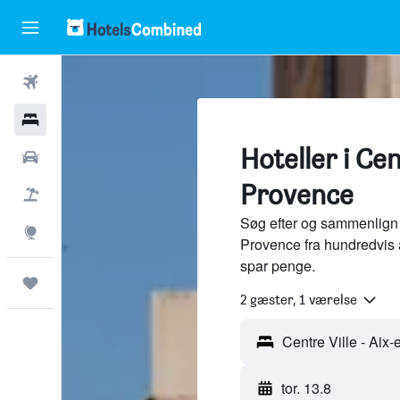
Fly
Hotel
Hoteller i Cen
Billeje
Provence
Pakkerejser
Søg efter og sammenlign h
Explore
Provence fra hundredvis 
spar penge.
Trips
2 gæster, 1 værelse
tor. 13.8