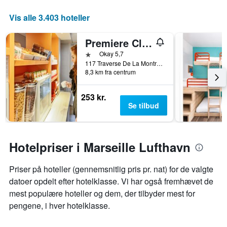
Vis alle 3.403 hoteller
Premiere Classe Marseille La Valentine
1 stjerne
Okay 5,7
117 Traverse De La Montre C.C. Grand V, Marseille, Bouches-du-Rhône, Frankrig
8,3 km fra centrum
253 kr.
Se tilbud
Hotelpriser i Marseille Lufthavn
Priser på hoteller (gennemsnitlig pris pr. nat) for de valgte
datoer opdelt efter hotelklasse. Vi har også fremhævet de
mest populære hoteller og dem, der tilbyder mest for
pengene, i hver hotelklasse.