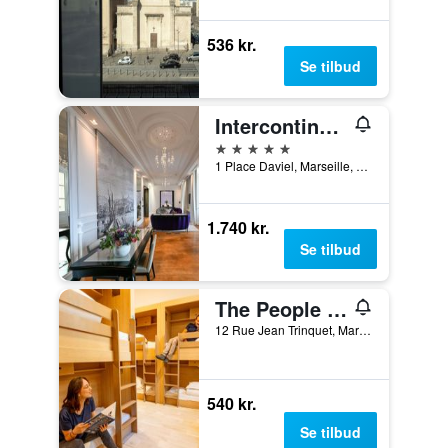
536 kr.
Se tilbud
Intercontinental Hotels Marseille - Hotel Dieu By IHG
5 stjerner
1 Place Daviel, Marseille, Bouches-du-Rhône, Frankrig
1.740 kr.
Se tilbud
The People - Marseille
12 Rue Jean Trinquet, Marseille, Bouches-du-Rhône, Frankrig
540 kr.
Se tilbud