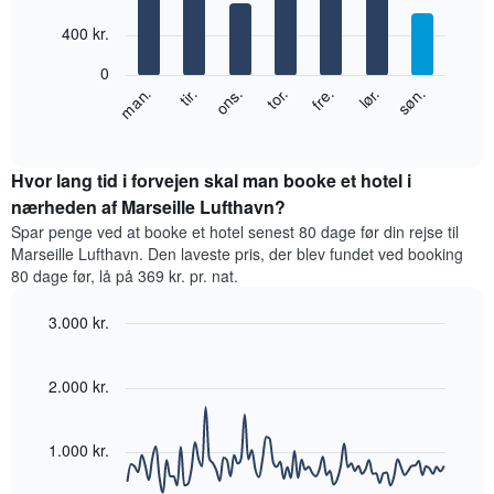
with
akse,
400 kr.
7
der
bars.
viser
0
måneder.
Følgende
lør.
tor.
tir.
søn.
fre.
ons.
man.
Diagrammet
diagram
End
har
of
viser
1
interactive
den
chart
y-
gennemsnitlige
Hvor lang tid i forvejen skal man booke et hotel i
akse,
pris
nærheden af Marseille Lufthavn?
der
for
viser
Spar penge ved at booke et hotel senest 80 dage før din rejse til
et
den
Marseille Lufthavn. Den laveste pris, der blev fundet ved booking
værelse
gennemsnitlige
80 dage før, lå på 369 kr. pr. nat.
hver
pris
dag
for
3.000 kr.
i
et
ugen
Line
Chart
værelse
graphic.
Diagrammet
chart
with
2.000 kr.
har
90
1
data
x-
points.
akse,
1.000 kr.
der
Følgende
viser