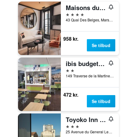
Maisons du Monde Hôtel & Suites - Marseille Vieux Port
4 stjerner
43 Quai Des Belges, Marseille, Bouches-du-Rhône, Frankrig
958 kr.
Se tilbud
ibis budget Marseille La Valentine
2 stjerner
149 Traverse de la Martine, Marseille, Bouches-du-Rhône, Frankrig
472 kr.
Se tilbud
Toyoko Inn Marseille Saint Charles
3 stjerner
25 Avenue du General Leclerc, Marseille, Bouches-du-Rhône, Frankrig