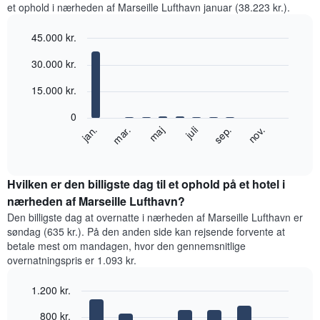
et ophold i nærheden af Marseille Lufthavn januar (38.223 kr.).
45.000 kr.
Bar
Chart
30.000 kr.
graphic.
chart
with
12
15.000 kr.
bars.
0
Følgende
jan.
mar.
maj
juli
sep.
nov.
diagram
End
of
viser
interactive
den
chart
gennemsnitlige
Hvilken er den billigste dag til et ophold på et hotel i
pris
nærheden af Marseille Lufthavn?
for
Den billigste dag at overnatte i nærheden af Marseille Lufthavn er
et
søndag (635 kr.). På den anden side kan rejsende forvente at
værelse
betale mest om mandagen, hvor den gennemsnitlige
hver
overnatningspris er 1.093 kr.
måned
Diagrammet
1.200 kr.
har
1
Bar
Chart
800 kr.
x-
graphic.
chart