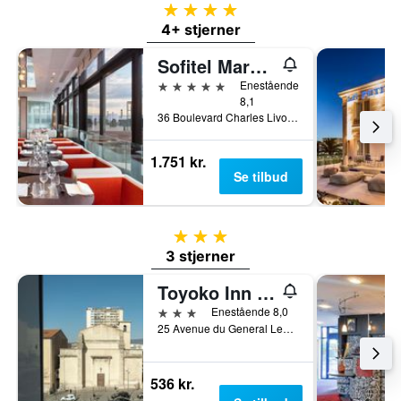
4 stjerner
4+ stjerner
Sofitel Marseille Vieux Port
5 stjerner
Enestående
8,1
36 Boulevard Charles Livon, Marseille, Bouches-du-Rhône, Frankrig
1.751 kr.
Se tilbud
3 stjerner
3 stjerner
Toyoko Inn Marseille Saint Charles
3 stjerner
Enestående 8,0
25 Avenue du General Leclerc, Marseille, Bouches-du-Rhône, Frankrig
536 kr.