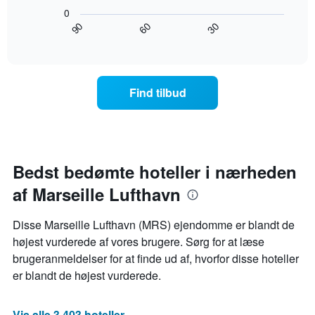
diagram
ugedagene.
0
viser,
Diagrammet
90
30
60
hvordan
End
har
of
prisen
interactive
1
på
chart
y-
et
akse,
værelse
Find tilbud
der
ændrer
viser
sig,
den
når
gennemsnitlige
datoen
pris
for
for
opholdet
Bedst bedømte hoteller i nærheden
et
nærmer
værelse
af Marseille Lufthavn
sig
Diagrammet
har
Disse Marseille Lufthavn (MRS) ejendomme er blandt de
1
højest vurderede af vores brugere. Sørg for at læse
x-
brugeranmeldelser for at finde ud af, hvorfor disse hoteller
akse,
der
er blandt de højest vurderede.
viser
antallet
af
Vis alle 3.403 hoteller