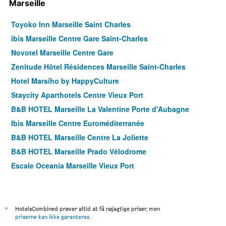
Marseille
Toyoko Inn Marseille Saint Charles
ibis Marseille Centre Gare Saint-Charles
Novotel Marseille Centre Gare
Zenitude Hôtel Résidences Marseille Saint-Charles
Hotel Marsiho by HappyCulture
Staycity Aparthotels Centre Vieux Port
B&B HOTEL Marseille La Valentine Porte d'Aubagne
Ibis Marseille Centre Euroméditerranée
B&B HOTEL Marseille Centre La Joliette
B&B HOTEL Marseille Prado Vélodrome
Escale Oceania Marseille Vieux Port
Residhotel Le Grand Prado
B&B HOTEL Marseille Prado Parc des Expositions
B&B HOTEL Marseille Centre Vieux Port
*
HotelsCombined prøver altid at få nøjagtige priser, men
priserne kan ikke garanteres
.
ibis Styles Marseille Palais des Congrès Vélodrome