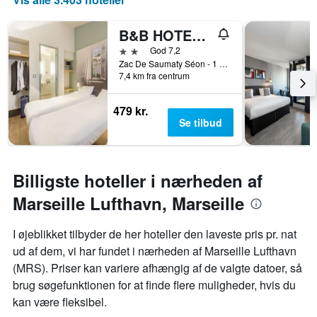
dage
før
B&B HOTEL Marseille Estaque
opholdet
Diagrammet
2 stjerner
God 7,2
har
Zac De Saumaty Séon - 1 Rue Pascal Xavier Coste, Marseille, Bouches-du-Rhône, Frankrig
7,4 km fra centrum
1
y-
akse,
479 kr.
der
Se tilbud
viser
den
gennemsnitlige
pris
Billigste hoteller i nærheden af
for
et
Marseille Lufthavn, Marseille
værelse
I øjeblikket tilbyder de her hoteller den laveste pris pr. nat
ud af dem, vi har fundet i nærheden af Marseille Lufthavn
(MRS). Priser kan variere afhængig af de valgte datoer, så
brug søgefunktionen for at finde flere muligheder, hvis du
kan være fleksibel.