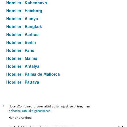
Hoteller i København
Hoteller i Hamborg
Hoteller i Alanya
Hoteller i Bangkok
Hoteller i Aarhus
Hoteller i Berlin
Hoteller i Paris
Hoteller i Malmø
Hoteller i Antalya
Hoteller i Palma de Mallorca
Hoteller i Pattaya
Hoteller i Istanbul
Hoteller i Dubai
Hoteller i Maspalomas
*
HotelsCombined prøver altid at få nøjagtige priser, men
priserne kan ikke garanteres
.
Hoteller i Göteborg
Her er grunden:
Hoteller i Patong