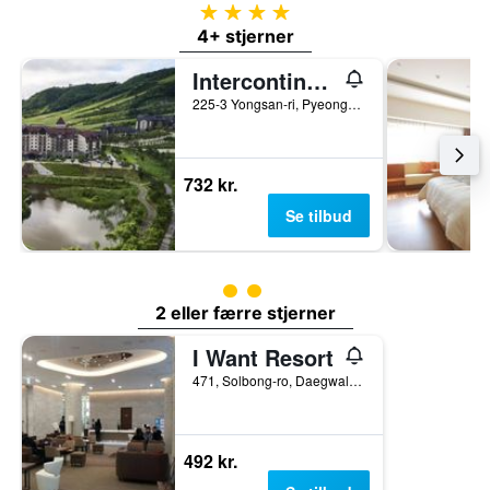
4 stjerner
4+ stjerner
Intercontinental Hotels Alpensia Pyeongchang Resort By IHG
225-3 Yongsan-ri, Pyeongchang, Sydkorea
732 kr.
Se tilbud
Vurderet til klasse 2
2 eller færre stjerner
I Want Resort
471, Solbong-ro, Daegwallyeong-myeon, Gangneung, Sydkorea
492 kr.