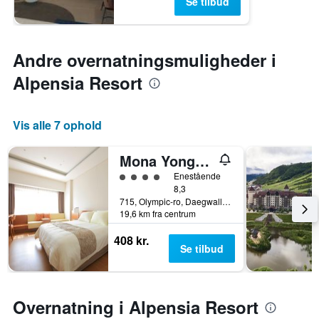
Se tilbud
Andre overnatningsmuligheder i
Alpensia Resort
Vis alle 7 ophold
Mona Yongpyeong
Vurderet til klasse 4
Enestående
8,3
715, Olympic-ro, Daegwallyeong-Myeon, Pyeongchang, Sydkorea
19,6 km fra centrum
408 kr.
Se tilbud
Overnatning i Alpensia Resort