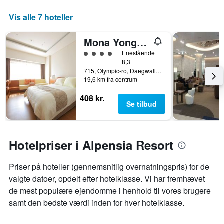
Vis alle 7 hoteller
Mona Yongpyeong
Vurderet til klasse 4
Enestående
8,3
715, Olympic-ro, Daegwallyeong-Myeon, Pyeongchang, Sydkorea
19,6 km fra centrum
408 kr.
Se tilbud
Hotelpriser i Alpensia Resort
Priser på hoteller (gennemsnitlig overnatningspris) for de
valgte datoer, opdelt efter hotelklasse. Vi har fremhævet
de mest populære ejendomme i henhold til vores brugere
samt den bedste værdi inden for hver hotelklasse.