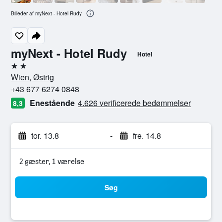
Billeder af myNext - Hotel Rudy
myNext - Hotel Rudy
Hotel
2 stjerner
Wien, Østrig
+43 677 6274 0848
Enestående
4.626 verificerede bedømmelser
8,3
tor. 13.8
-
fre. 14.8
2 gæster, 1 værelse
Søg