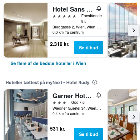
Hotel Sans Souci Wien
5 stjerner
Enestående
9,5
Burggasse 2, Wien, Wien, Østrig
0,0 km fra centrum
2.319 kr.
Se tilbud
Se flere af de bedste hoteller i Wien
Hoteller tættest på myNext - Hotel Rudy
Garner Hotel Vienna By IHG
3 stjerner
God 7,6
Wiedner Guertel 34, Wien, Wien, Østrig
0,4 km fra centrum
531 kr.
Se tilbud