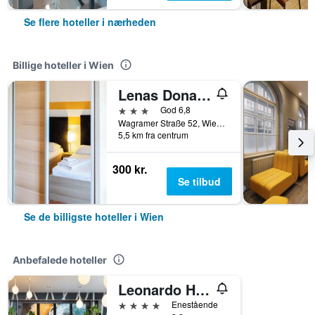
Se flere hoteller i nærheden
Billige hoteller i Wien
Lenas Donau Hotel
3 stjerner
God 6,8
Wagramer Straße 52, Wien, Wien, Østrig
5,5 km fra centrum
300 kr.
Se tilbud
Se de billigste hoteller i Wien
Anbefalede hoteller
Leonardo Hotel Vienna Hauptbahnhof
4 stjerner
Enestående