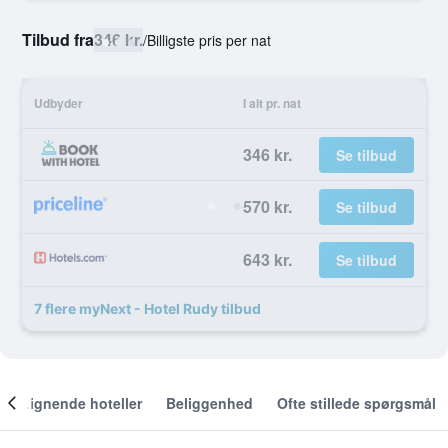
Tilbud fra
346 kr.
/
Billigste pris per nat
Udbyder
I alt pr. nat
346 kr.
Se tilbud
570 kr.
Se tilbud
643 kr.
Se tilbud
7 flere myNext - Hotel Rudy tilbud
Lignende hoteller
Beliggenhed
Ofte stillede spørgsmål