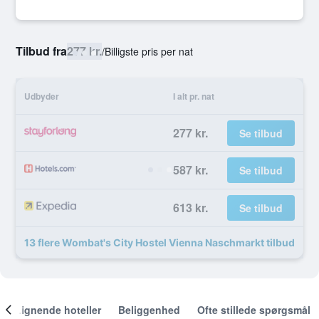
Tilbud fra
277 kr.
/
Billigste pris per nat
Udbyder
I alt pr. nat
277 kr.
Se tilbud
587 kr.
Se tilbud
613 kr.
Se tilbud
13 flere Wombat's City Hostel Vienna Naschmarkt tilbud
Lignende hoteller
Beliggenhed
Ofte stillede spørgsmål