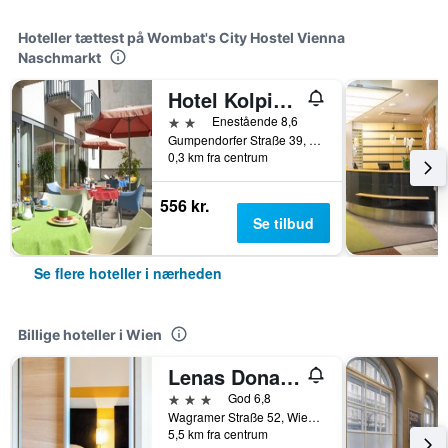
Hoteller tættest på Wombat's City Hostel Vienna
Naschmarkt
Hotel Kolpinghaus Wien Zentral
2 stjerner
Enestående 8,6
Gumpendorfer Straße 39, Wien, Wien, Østrig
0,3 km fra centrum
556 kr.
Se tilbud
Se flere hoteller i nærheden
Billige hoteller i Wien
Lenas Donau Hotel
3 stjerner
God 6,8
Wagramer Straße 52, Wien, Wien, Østrig
5,5 km fra centrum