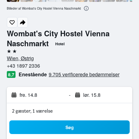
Billeder af Wombat's City Hostel Vienna Naschmarkt
Wombat's City Hostel Vienna
Naschmarkt
Hotel
2 stjerner
Wien, Østrig
+43 1897 2336
Enestående
9.705 verificerede bedømmelser
8,7
fre. 14.8
-
lør. 15.8
2 gæster, 1 værelse
Søg