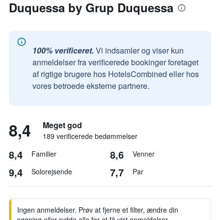
Duquessa by Grup Duquessa
100% verificeret.
Vi indsamler og viser kun
anmeldelser fra verificerede bookinger foretaget
af rigtige brugere hos HotelsCombined eller hos
vores betroede eksterne partnere.
8,4
Meget god
189 verificerede bedømmelser
8,4
8,6
Familier
Venner
9,4
7,7
Solorejsende
Par
Ingen anmeldelser. Prøv at fjerne et filter, ændre din
søgning eller rydde alle for at få vist anmeldelser.