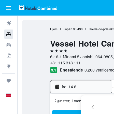
Fly
Hjem
Japan
95.490
Hokkaido-præfekt
Hotel
Vessel Hotel C
Billeje
4 stjerner
Pakkerejser
6-16-1 Minami 5 Jonishi, 064-0805
+81 115 318 111
Explore
Enestående
3.200 verificer
9,1
Trips
fre. 14.8
-
Dansk
2 gæster, 1 værelse