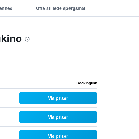
genhed
Ofte stillede spørgsmål
ukino
Bookinglink
Vis priser
Vis priser
Vis priser