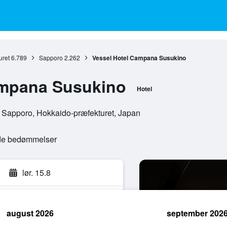
uret
6.789
Sapporo
2.262
Vessel Hotel Campana Susukino
ampana Susukino
Hotel
, Sapporo, Hokkaido-præfekturet, Japan
ede bedømmelser
lør. 15.8
august 2026
september 202