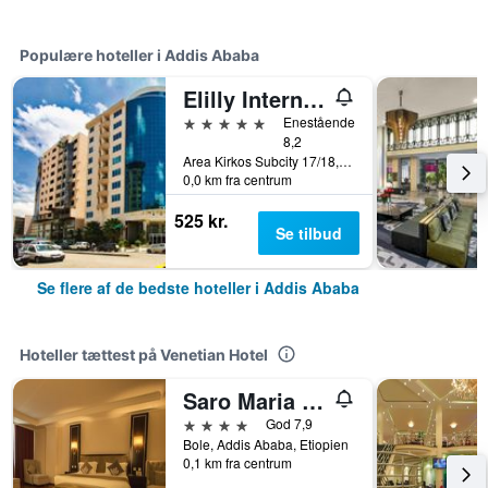
Populære hoteller i Addis Ababa
Elilly International Hotel
5 stjerner
Enestående
8,2
Area Kirkos Subcity 17/18, Addis Ababa, Etiopien
0,0 km fra centrum
525 kr.
Se tilbud
Se flere af de bedste hoteller i Addis Ababa
Hoteller tættest på Venetian Hotel
Saro Maria Hotel
4 stjerner
God 7,9
Bole, Addis Ababa, Etiopien
0,1 km fra centrum