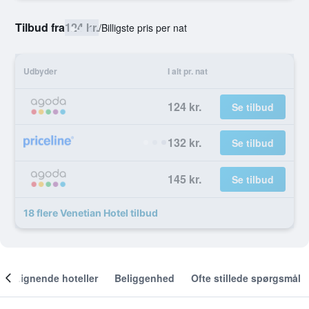
Tilbud fra
124 kr.
/
Billigste pris per nat
Udbyder
I alt pr. nat
124 kr.
Se tilbud
132 kr.
Se tilbud
145 kr.
Se tilbud
18 flere Venetian Hotel tilbud
Lignende hoteller
Beliggenhed
Ofte stillede spørgsmål