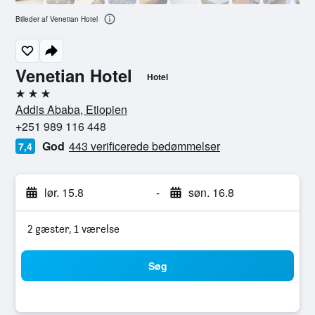
Billeder af Venetian Hotel
Venetian Hotel
Hotel
3 stjerner
Addis Ababa, Etiopien
+251 989 116 448
God
443 verificerede bedømmelser
7,4
lør. 15.8
-
søn. 16.8
2 gæster, 1 værelse
Søg