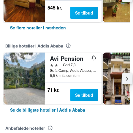
545 kr.
Se tilbud
Se flere hoteller i nærheden
Billige hoteller i Addis Ababa
Avi Pension
2 stjerner
God 7,3
Gofa Camp, Addis Ababa, Etiopien
6,6 km fra centrum
71 kr.
Se tilbud
Se de billigste hoteller i Addis Ababa
Anbefalede hoteller