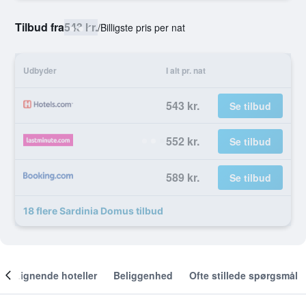
Tilbud fra
543 kr.
/
Billigste pris per nat
Udbyder
I alt pr. nat
543 kr.
Se tilbud
552 kr.
Se tilbud
589 kr.
Se tilbud
18 flere Sardinia Domus tilbud
Lignende hoteller
Beliggenhed
Ofte stillede spørgsmål