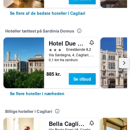
Se flere af de bedste hoteller i Cagliari
Hoteller tættest på Sardinia Domus
Hotel Due Colonne
3 stjerner
Enestående 8,2
Via Sardegna, 4, Cagliari, Sardinien, Italien
0,1 km fra centrum
885 kr.
Se tilbud
Se flere hoteller i nærheden
Billige hoteller i Cagliari
Bella Cagliari B&B
Via Paolo Sarpi 18, Cagliari, Sardinien, Italien