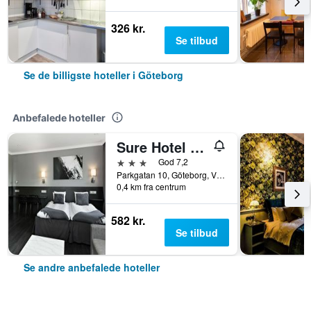
326 kr.
Se tilbud
Se de billigste hoteller i Göteborg
Anbefalede hoteller
Sure Hotel by Best Western Allen
3 stjerner
God 7,2
Parkgatan 10, Göteborg, Västra Götalands län, Sverige
0,4 km fra centrum
582 kr.
Se tilbud
Se andre anbefalede hoteller