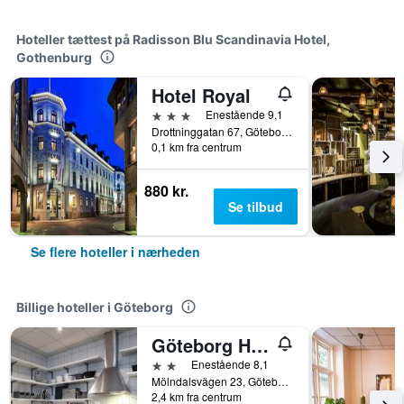
Hoteller tættest på Radisson Blu Scandinavia Hotel,
Gothenburg
Hotel Royal
3 stjerner
Enestående 9,1
Drottninggatan 67, Göteborg, Västra Götalands län, Sverige
0,1 km fra centrum
880 kr.
Se tilbud
Se flere hoteller i nærheden
Billige hoteller i Göteborg
Göteborg Hostel
2 stjerner
Enestående 8,1
Mölndalsvägen 23, Göteborg, Västra Götalands län, Sverige
2,4 km fra centrum