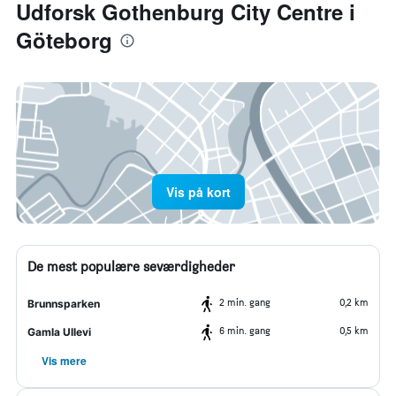
Udforsk Gothenburg City Centre i
Göteborg
Vis på kort
De mest populære seværdigheder
2 min. gang
0,2 km
Brunnsparken
6 min. gang
0,5 km
Gamla Ullevi
Vis mere