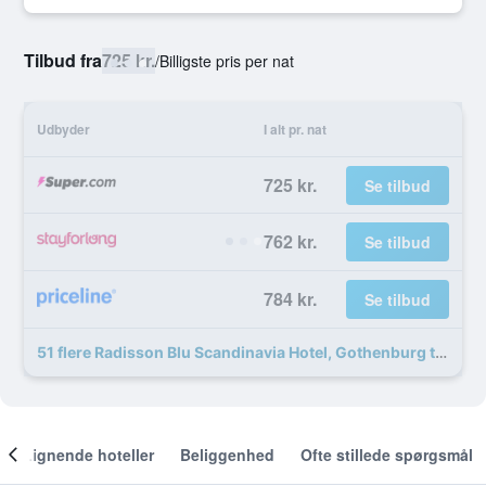
Tilbud fra
725 kr.
/
Billigste pris per nat
Udbyder
I alt pr. nat
725 kr.
Se tilbud
762 kr.
Se tilbud
784 kr.
Se tilbud
51 flere Radisson Blu Scandinavia Hotel, Gothenburg tilbud
Lignende hoteller
Beliggenhed
Ofte stillede spørgsmål