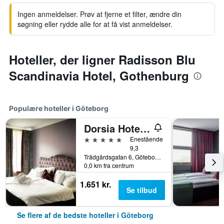
Ingen anmeldelser. Prøv at fjerne et filter, ændre din
søgning eller rydde alle for at få vist anmeldelser.
Hoteller, der ligner Radisson Blu
Scandinavia Hotel, Gothenburg
Populære hoteller i Göteborg
Dorsia Hotel & Restaurant
5 stjerner
Enestående
9,3
Trädgårdsgatan 6, Göteborg, Västra Götalands län, Sverige
0,0 km fra centrum
1.651 kr.
Se tilbud
Se flere af de bedste hoteller i Göteborg