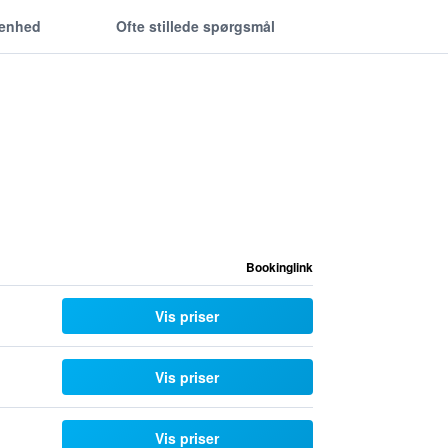
genhed
Ofte stillede spørgsmål
Bookinglink
Vis priser
Vis priser
Vis priser