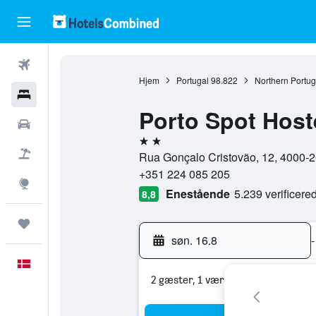
Fly
Hjem
Portugal
98.822
Northern Portug
Hotel
Porto Spot Host
Billeje
2 stjerner
Pakkerejser
Rua Gonçalo Cristovão, 12, 4000-26
+351 224 085 205
Explore
Enestående
5.239 verificer
8,8
Trips
søn. 16.8
-
Dansk
2 gæster, 1 værelse