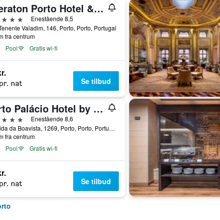
Sheraton Porto Hotel & Spa
jerner
Enestående 8,5
enente Valadim, 146, Porto, Porto, Portugal
m fra centrum
Pool
Gratis wi-fi
r.
Se tilbud
pr. nat
Porto Palácio Hotel by The Editory
jerner
Enestående 8,6
Avenida da Boavista, 1269, Porto, Porto, Portugal
m fra centrum
Pool
Gratis wi-fi
r.
Se tilbud
pr. nat
orto