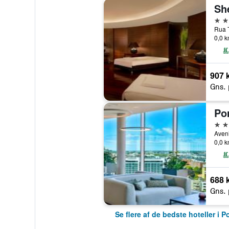
5 st
Rua T
0,0 k
907 k
Gns. 
5 st
0,0 k
688 k
Gns. 
Se flere af de bedste hoteller i P