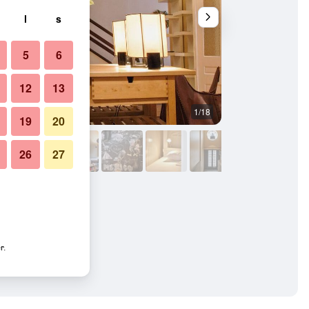
l
s
5
6
12
13
1/18
Andet
19
20
26
27
r.