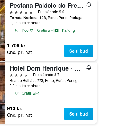
Pestana Palácio do Freixo, Porto
5 stjerner
Enestående 9,0
Estrada Nacional 108, Porto, Porto, Portugal
0,0 km fra centrum
Pool
Gratis wi-fi
Parking
1.706 kr.
Se tilbud
Gns. pr. nat
Hotel Dom Henrique - Downtown
4 stjerner
Enestående 8,7
Rua do Bolhão, 223, Porto, Porto, Portugal
0,0 km fra centrum
Gratis wi-fi
913 kr.
Se tilbud
Gns. pr. nat