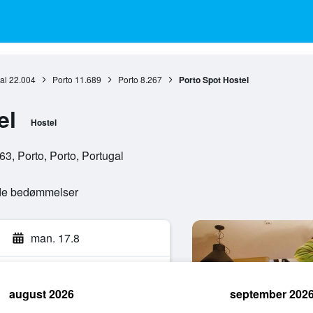
al
22.004
Porto
11.689
Porto
8.267
Porto Spot Hostel
el
Hostel
3, Porto, Porto, Portugal
ede bedømmelser
man. 17.8
august 2026
september 202