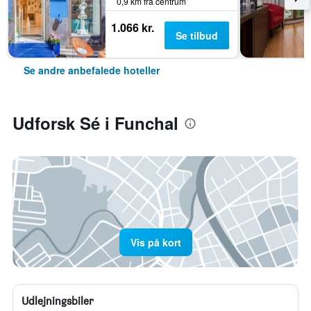
0,9 km fra centrum
1.066 kr.
Se tilbud
Se andre anbefalede hoteller
Udforsk Sé i Funchal
Vis på kort
Udlejningsbiler