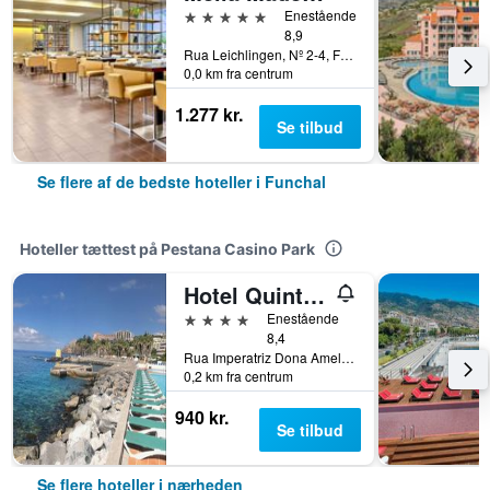
5 stjerner
Enestående
8,9
Rua Leichlingen, Nº 2-4, Funchal, Madeira, Portugal
0,0 km fra centrum
1.277 kr.
Se tilbud
Se flere af de bedste hoteller i Funchal
Hoteller tættest på Pestana Casino Park
Hotel Quinta da Penha de França
4 stjerner
Enestående
8,4
Rua Imperatriz Dona Amelia 85, Funchal, Madeira, Portugal
0,2 km fra centrum
940 kr.
Se tilbud
Se flere hoteller i nærheden