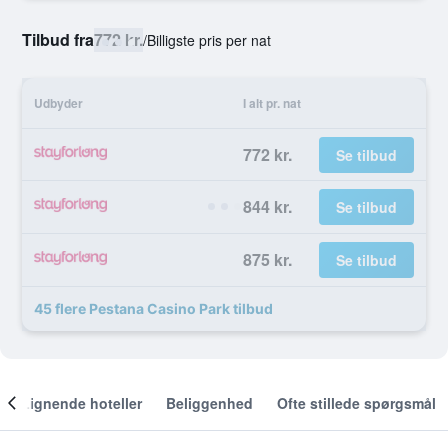
Tilbud fra
772 kr.
/
Billigste pris per nat
Udbyder
I alt pr. nat
772 kr.
Se tilbud
844 kr.
Se tilbud
875 kr.
Se tilbud
45 flere Pestana Casino Park tilbud
Lignende hoteller
Beliggenhed
Ofte stillede spørgsmål