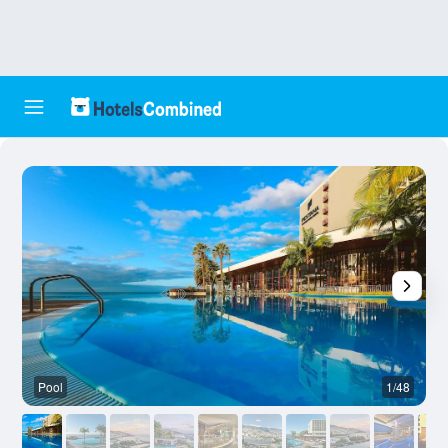
Pool
1/48