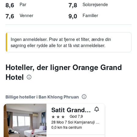
8,6
7,8
Par
Solorejsende
7,6
9,0
Venner
Familier
Ingen anmeldelser. Prøv at fjerne et filter, ændre din
søgning eller rydde alle for at få vist anmeldelser.
Hoteller, der ligner Orange Grand
Hotel
Billige hoteller i Ban Khlong Phruan
Satit Grand View Hotel
3 stjerner
God 7,9
28 Moo 7 Soi Karnjanaruji 3 Sumnakkham, Ban Khlong Phruan, Thailand
0,0 km fra centrum