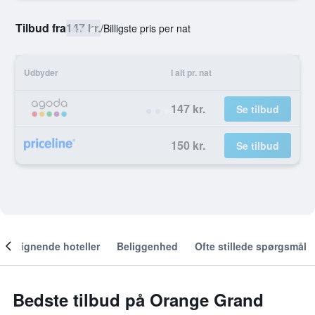
Tilbud fra
147 kr.
/
Billigste pris per nat
Udbyder
I alt pr. nat
147 kr.
Se tilbud
150 kr.
Se tilbud
Lignende hoteller
Beliggenhed
Ofte stillede spørgsmål
Bedste tilbud på Orange Grand