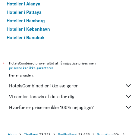
Hoteller i Alanya
Hoteller i Pattaya
Hoteller i Hamborg
Hoteller i København
Hoteller i Bangkok
Hoteller i Aarhus
*
HotelsCombined prøver altid at få nøjagtige priser, men
priserne kan ikke garanteres
.
Her er grunden:
HotelsCombined er ikke sælgeren
Vi samler tonsvis af data for dig
Hvorfor er priserne ikke 100% nøjagtige?
Hjem
Thailand
73.743
Sydthailand
28.525
Songkhla
904