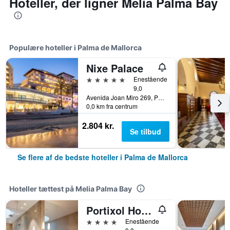
Hoteller, der ligner Melia Palma Bay
Populære hoteller i Palma de Mallorca
Nixe Palace
5 stjerner
Enestående
9,0
Avenida Joan Miro 269, Palma de Mallorca, Mallorca, Spanien
0,0 km fra centrum
2.804 kr.
Se tilbud
Se flere af de bedste hoteller i Palma de Mallorca
Hoteller tættest på Melia Palma Bay
Portixol Hotel & Restaurant
4 stjerner
Enestående