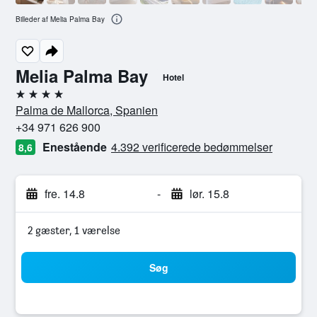
Billeder af Melia Palma Bay
Melia Palma Bay
Hotel
4 stjerner
Palma de Mallorca, Spanien
+34 971 626 900
Enestående
4.392 verificerede bedømmelser
8,6
fre. 14.8
-
lør. 15.8
2 gæster, 1 værelse
Søg