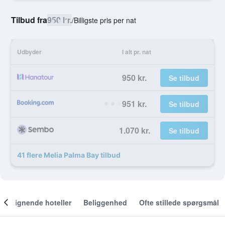
Tilbud fra
950 kr.
/
Billigste pris per nat
Udbyder
I alt pr. nat
950 kr.
Se tilbud
951 kr.
Se tilbud
1.070 kr.
Se tilbud
41 flere Melia Palma Bay tilbud
Lignende hoteller
Beliggenhed
Ofte stillede spørgsmål