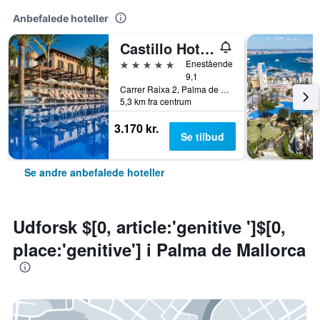
Anbefalede hoteller
Castillo Hotel Son Vida, a Luxury Collection Hotel, Mallorca
5 stjerner
Enestående
9,1
Carrer Raixa 2, Palma de Mallorca, Mallorca, Spanien
5,3 km fra centrum
3.170 kr.
Se tilbud
Se andre anbefalede hoteller
Udforsk $[0, article:'genitive ']$[0,
place:'genitive'] i Palma de Mallorca