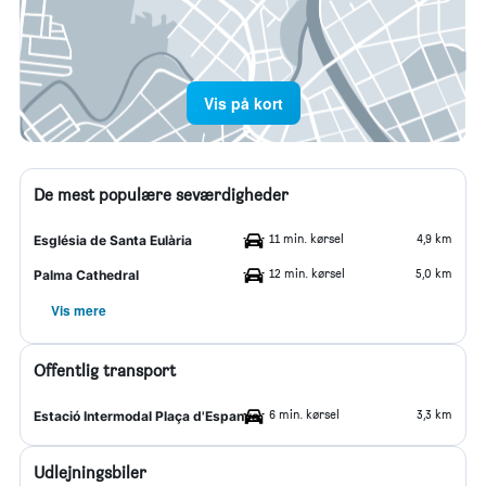
Vis på kort
De mest populære seværdigheder
11 min. kørsel
4,9 km
Església de Santa Eulària
12 min. kørsel
5,0 km
Palma Cathedral
Vis mere
Offentlig transport
6 min. kørsel
3,3 km
Estació Intermodal Plaça d'Espanya
Udlejningsbiler