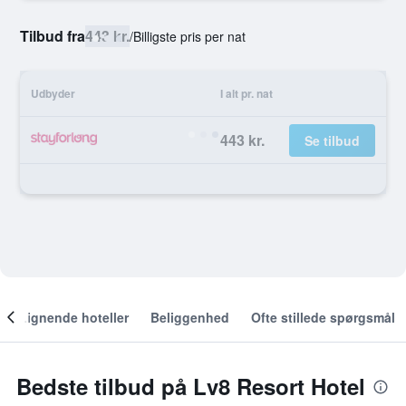
Tilbud fra
443 kr.
/
Billigste pris per nat
Udbyder
I alt pr. nat
443 kr.
Se tilbud
Lignende hoteller
Beliggenhed
Ofte stillede spørgsmål
Bedste tilbud på Lv8 Resort Hotel