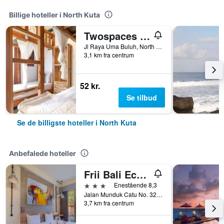
Billige hoteller i North Kuta
Twospaces Living at Wave And Chill House
Jl Raya Uma Buluh, North Kuta, Indonesien
3,1 km fra centrum
52 kr.
Se tilbud
Se de billigste hoteller i North Kuta
Anbefalede hoteller
Frii Bali Echo Beach
3 stjerner
Enestående 8,3
Jalan Munduk Catu No. 32, North Kuta, Indonesien
3,7 km fra centrum