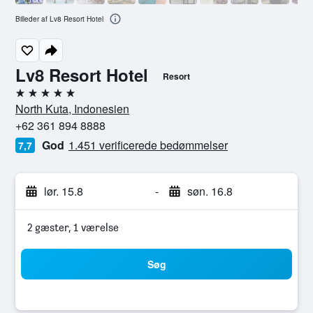
Billeder af Lv8 Resort Hotel
Lv8 Resort Hotel
Resort
5 stjerner
North Kuta, Indonesien
+62 361 894 8888
God
1.451 verificerede bedømmelser
7,7
lør. 15.8
-
søn. 16.8
2 gæster, 1 værelse
Søg