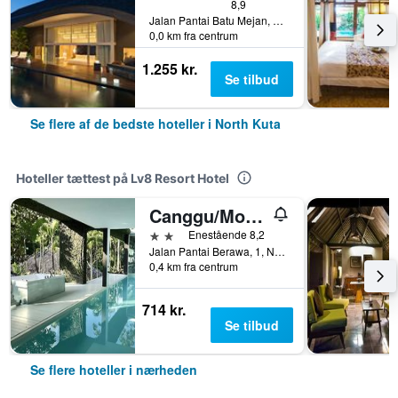
8,9
Jalan Pantai Batu Mejan, North Kuta, Indonesien
0,0 km fra centrum
1.255 kr.
Se tilbud
Se flere af de bedste hoteller i North Kuta
Hoteller tættest på Lv8 Resort Hotel
Canggu/Morabito Art Villa
2 stjerner
Enestående 8,2
Jalan Pantai Berawa, 1, North Kuta, Indonesien
0,4 km fra centrum
714 kr.
Se tilbud
Se flere hoteller i nærheden