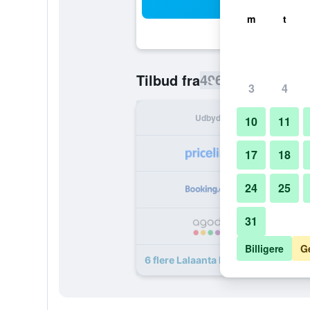
Sø
m
t
496 kr.
Tilbud fra
/
Billigste pris
3
4
Udbyder
I a
10
11
4
17
18
24
25
5
31
6
Billigere
G
6 flere Lalaanta Hideaway Resort ti