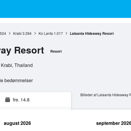
.524
Krabi
3.394
Ko Lanta
1.017
Lalaanta Hideaway Resort
ay Resort
Resort
 Krabi, Thailand
ede bedømmelser
Billeder af Lalaanta Hideaway 
fre. 14.8
august 2026
september 202