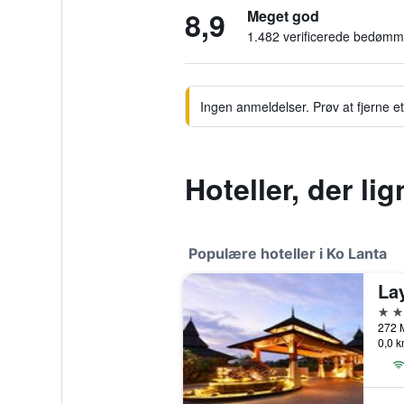
8,9
Meget god
1.482 verificerede bedømm
Ingen anmeldelser. Prøv at fjerne et 
Hoteller, der l
Populære hoteller i Ko Lanta
La
5 st
272 M
0,0 k