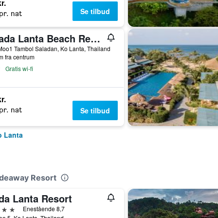
r.
Se tilbud
pr. nat
Chada Lanta Beach Resort
Moo1 Tambol Saladan, Ko Lanta, Thailand
m fra centrum
Gratis wi-fi
r.
pr. nat
Se tilbud
Ko Lanta
Hideaway Resort
da Lanta Resort
jerner
Enestående 8,7
o 5, Ko Lanta, Thailand