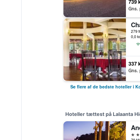
739 k
Gns. 
279 
0,0 k
337 k
Gns. 
Se flere af de bedste hoteller i 
Hoteller tættest på Lalaanta 
An
4 st
79 Mo