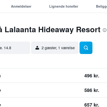
Anmeldelser
Lignende hoteller
Belig
å Lalaanta Hideaway Resort
re. 14.8
2 gæster, 1 værelse
496 kr.
g
586 kr.
e
657 kr.
e