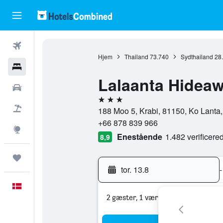
Fly
Hjem
Thailand
73.740
Sydthailand
28
Hotel
Lalaanta Hideaw
Billeje
3 stjerner
Pakkerejser
188 Moo 5, Krabi, 81150, Ko Lanta,
+66 878 839 966
Explore
Enestående
1.482 verificer
8,9
Trips
tor. 13.8
-
Dansk
2 gæster, 1 værelse