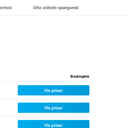
genhed
Ofte stillede spørgsmål
Bookinglink
Vis priser
Vis priser
Vis priser