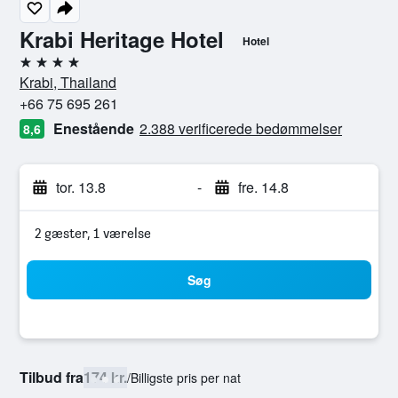
Krabi Heritage Hotel
Hotel
4 stjerner
Krabi, Thailand
+66 75 695 261
Enestående
2.388 verificerede bedømmelser
8,6
tor. 13.8
-
fre. 14.8
2 gæster, 1 værelse
Søg
Tilbud fra
174 kr.
/
Billigste pris per nat