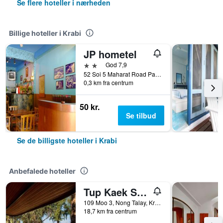
Se flere hoteller i nærheden
Billige hoteller i Krabi
JP hometel
2 stjerner
God 7,9
52 Soi 5 Maharat Road Pak Nam Muang, Krabi, Thailand
0,3 km fra centrum
50 kr.
Se tilbud
Se de billigste hoteller i Krabi
Anbefalede hoteller
Tup Kaek Sunset Beach Resort
109 Moo 3, Nong Talay, Krabi, Thailand
18,7 km fra centrum