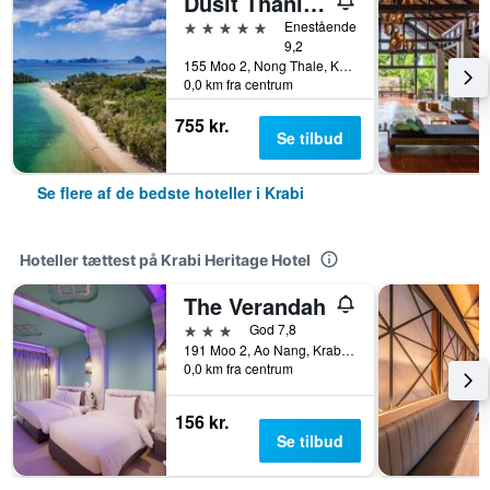
Dusit Thani Krabi Beach Resort
5 stjerner
Enestående
9,2
155 Moo 2, Nong Thale, Krabi, Thailand
0,0 km fra centrum
755 kr.
Se tilbud
Se flere af de bedste hoteller i Krabi
Hoteller tættest på Krabi Heritage Hotel
The Verandah
3 stjerner
God 7,8
191 Moo 2, Ao Nang, Krabi, Thailand
0,0 km fra centrum
156 kr.
Se tilbud