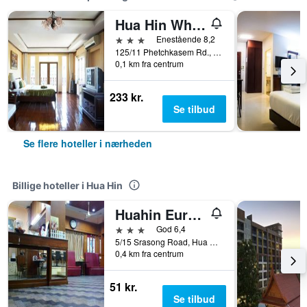
Hua Hin White Villa
3 stjerner
Enestående 8,2
125/11 Phetchkasem Rd., Hua Hin, Thailand
0,1 km fra centrum
233 kr.
Se tilbud
Se flere hoteller i nærheden
Billige hoteller i Hua Hin
Huahin Euro City Hotel
3 stjerner
God 6,4
5/15 Srasong Road, Hua Hin, Thailand
0,4 km fra centrum
51 kr.
Se tilbud