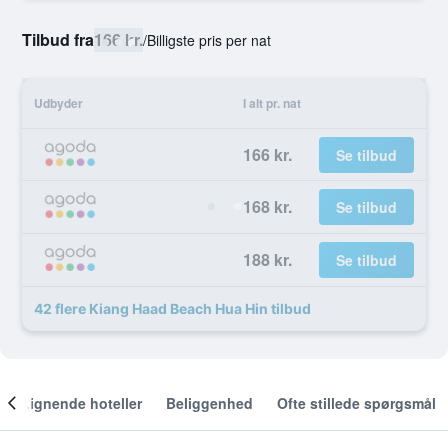
Tilbud fra
166 kr.
/
Billigste pris per nat
Udbyder
I alt pr. nat
166 kr.
Se tilbud
168 kr.
Se tilbud
188 kr.
Se tilbud
42 flere Kiang Haad Beach Hua Hin tilbud
Lignende hoteller
Beliggenhed
Ofte stillede spørgsmål