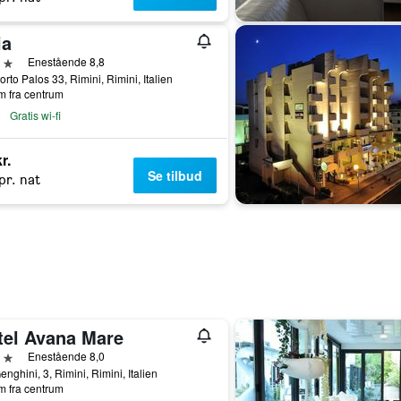
ia
jerner
Enestående 8,8
orto Palos 33, Rimini, Rimini, Italien
m fra centrum
Gratis wi-fi
r.
Se tilbud
pr. nat
tel Avana Mare
jerner
Enestående 8,0
enghini, 3, Rimini, Rimini, Italien
m fra centrum