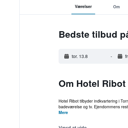
Værelser
Om
Bedste tilbud p
tor. 13.8
-
f
Om Hotel Ribot
Hotel Ribot tilbyder indkvartering i T
badeværelse og tv. Ejendommens restau
Mere
Værd at vide