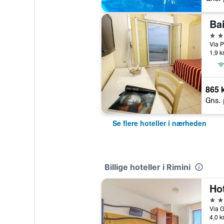
Ba
3 st
Via P
1,9 k
865 k
Gns. 
Se flere hoteller i nærheden
Billige hoteller i Rimini
Ho
3 st
Via G
4,0 k