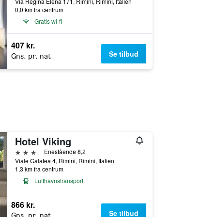
Via Regina Elena 171, Rimini, Rimini, Italien
0,0 km fra centrum
Gratis wi-fi
407 kr.
Se tilbud
Gns. pr. nat
Hotel Viking
3 stjerner
Enestående 8,2
Viale Galatea 4, Rimini, Rimini, Italien
1,3 km fra centrum
Lufthavnstransport
866 kr.
Se tilbud
Gns. pr. nat