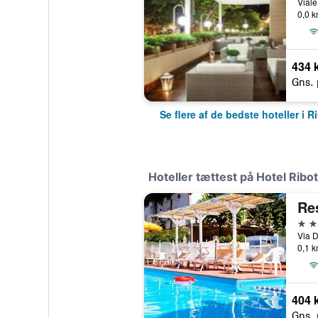
Viale
0,0 k
434 k
Gns. 
Se flere af de bedste hoteller i R
Hoteller tættest på Hotel Ribot
Res
3 st
Via D
0,1 k
404 k
Gns. 