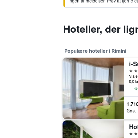
Ingen anmeldelser. Prøv at fjerne et 
Hoteller, der li
Populære hoteller i Rimini
i-S
5 st
Viale
0,0 k
1.710
Gns. 
Ho
4 st