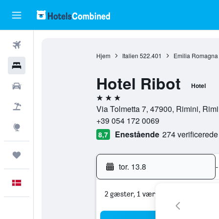
Fly
Hjem
Italien
522.401
Emilia Romagna
Hotel
Hotel Ribot
Billeje
Hotel
3 stjerner
Pakkerejser
Via Tolmetta 7, 47900, Rimini, Rimin
+39 054 172 0069
Explore
Enestående
274 verificered
8,7
Trips
tor. 13.8
-
Dansk
2 gæster, 1 værelse