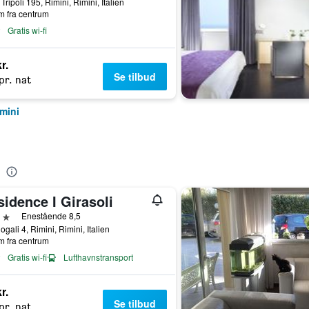
 Tripoli 195, Rimini, Rimini, Italien
m fra centrum
Gratis wi-fi
r.
Se tilbud
pr. nat
imini
idence I Girasoli
jerner
Enestående 8,5
ogali 4, Rimini, Rimini, Italien
m fra centrum
Gratis wi-fi
Lufthavnstransport
r.
Se tilbud
pr. nat