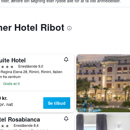
filter, ændre din søgning eller rydde alle for at få vist anmeldelser.
gner Hotel Ribot
uite Hotel
jerner
Enestående 9,0
 Regina Elena 28, Rimini, Rimini, Italien
m fra centrum
Gratis wi-fi
 kr.
Se tilbud
pr. nat
tel Rosabianca
jerner
Enestående 8,4