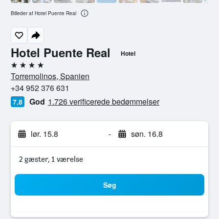
Billeder af Hotel Puente Real
Hotel Puente Real
Hotel
4 stjerner
Torremolinos, Spanien
+34 952 376 631
God
1.726 verificerede bedømmelser
7,8
lør. 15.8
-
søn. 16.8
2 gæster, 1 værelse
Søg