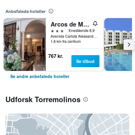
Anbefalede hoteller
Arcos de Montemar
3 stjerner
Enestående 8,9
Avenida Carlota Alessandri 192, Torremolinos, Andalusien, Spanien
1,6 km fra centrum
767 kr.
Se tilbud
Se andre anbefalede hoteller
Udforsk Torremolinos