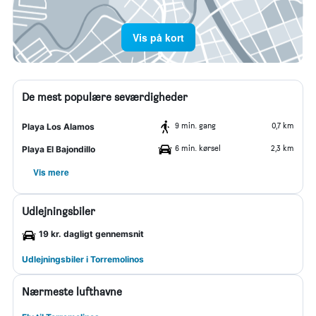
Vis på kort
De mest populære seværdigheder
9 min. gang
0,7 km
Playa Los Alamos
6 min. kørsel
2,3 km
Playa El Bajondillo
Vis mere
Udlejningsbiler
19 kr. dagligt gennemsnit
Udlejningsbiler i Torremolinos
Nærmeste lufthavne