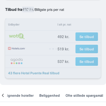
Tilbud fra
492 kr.
/
Billigste pris per nat
Udbyder
I alt pr. nat
492 kr.
Se tilbud
519 kr.
Se tilbud
537 kr.
Se tilbud
43 flere Hotel Puente Real tilbud
Lignende hoteller
Beliggenhed
Ofte stillede spørgsmål