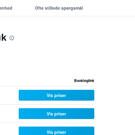
genhed
Ofte stillede spørgsmål
uk
Bookinglink
Vis priser
Vis priser
Vis priser