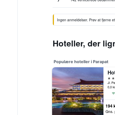
Ingen anmeldelser. Prøv at fjerne et 
Hoteller, der l
Populære hoteller i Parapat
Ho
4 st
0,0 k
194 k
Gns. 