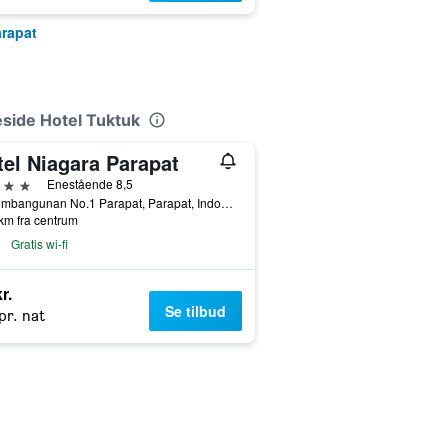
arapat
eside Hotel Tuktuk
tel Niagara Parapat
jerner
Enestående 8,5
Jl. Pembangunan No.1 Parapat, Parapat, Indonesien
km fra centrum
Gratis wi-fi
r.
Se tilbud
pr. nat