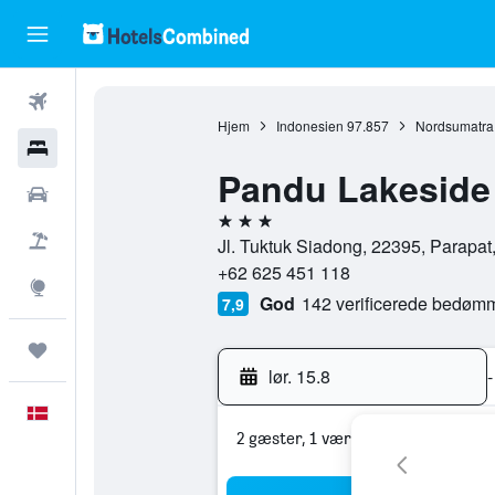
Fly
Hjem
Indonesien
97.857
Nordsumatra
Hotel
Pandu Lakeside 
Billeje
3 stjerner
Pakkerejser
Jl. Tuktuk Siadong, 22395, Parapat
+62 625 451 118
Explore
God
142 verificerede bedøm
7,9
Trips
lør. 15.8
-
Dansk
2 gæster, 1 værelse