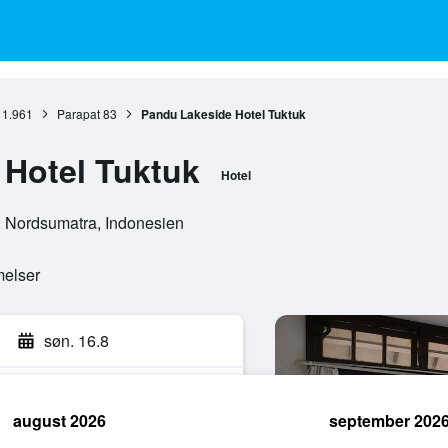
1.961
Parapat
83
Pandu Lakeside Hotel Tuktuk
Hotel Tuktuk
Hotel
, Nordsumatra, Indonesien
melser
søn. 16.8
august 2026
september 202