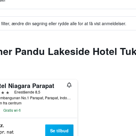
filter, ændre din søgning eller rydde alle for at få vist anmeldelser.
igner Pandu Lakeside Hotel Tu
tel Niagara Parapat
jerner
Enestående 8,5
Jl. Pembangunan No.1 Parapat, Parapat, Indonesien
m fra centrum
Gratis wi-fi
r.
Se tilbud
pr. nat