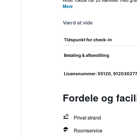
Hotel Tuktuk har 20 værelser med gratis
Mere
Værd at vide
Tidspunkt for check-in
Betaling & afbestilling
Licensnummer: 55120, 91203027
Fordele og faci
Privat strand
Roomservice