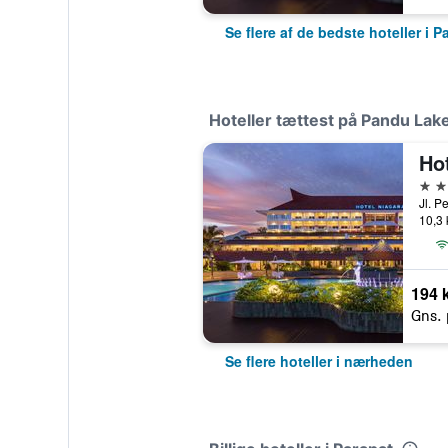
Se flere af de bedste hoteller i P
Hoteller tættest på Pandu Lak
Ho
4 st
10,3 
194 k
Gns. 
Se flere hoteller i nærheden