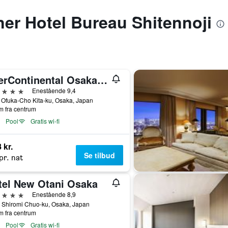
gner Hotel Bureau Shitennoji
InterContinental Osaka by IHG
jerner
Enestående 9,4
 Ofuka-Cho Kita-ku, Osaka, Japan
m fra centrum
Pool
Gratis wi-fi
 kr.
Se tilbud
pr. nat
tel New Otani Osaka
jerner
Enestående 8,9
 Shiromi Chuo-ku, Osaka, Japan
m fra centrum
Pool
Gratis wi-fi