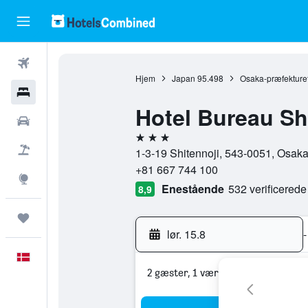
Fly
Hjem
Japan
95.498
Osaka-præfekture
Hotel
Hotel Bureau Sh
Billeje
3 stjerner
Pakkerejser
1-3-19 Shitennoji, 543-0051, Osaka
+81 667 744 100
Explore
Enestående
532 verificered
8,9
Trips
lør. 15.8
-
Dansk
2 gæster, 1 værelse