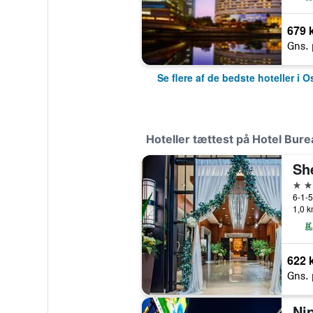
679 k
Gns. 
Se flere af de bedste hoteller i 
Hoteller tættest på Hotel Bure
4 st
6-1-
1,0 k
622 k
Gns. 