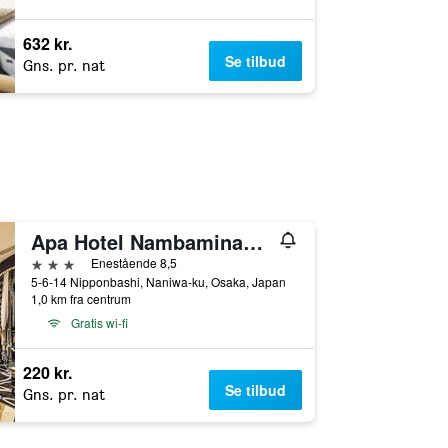
632 kr.
Se tilbud
Gns. pr. nat
Apa Hotel Nambaminami Ebisucho Eki Shinsekai
3 stjerner
Enestående 8,5
5-6-14 Nipponbashi, Naniwa-ku, Osaka, Japan
1,0 km fra centrum
Gratis wi-fi
220 kr.
Se tilbud
Gns. pr. nat