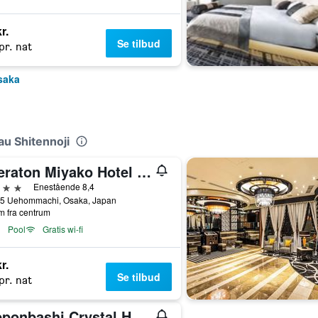
r.
Se tilbud
pr. nat
Osaka
au Shitennoji
Sheraton Miyako Hotel Osaka
jerner
Enestående 8,4
55 Uehommachi, Osaka, Japan
m fra centrum
Pool
Gratis wi-fi
r.
Se tilbud
pr. nat
Nipponbashi Crystal Hotel