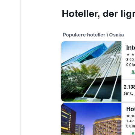
Hoteller, der li
Populære hoteller i Osaka
5 st
3-60,
0,0 k
2.138
Gns. 
Ho
5 st
1-4-1
0,0 k