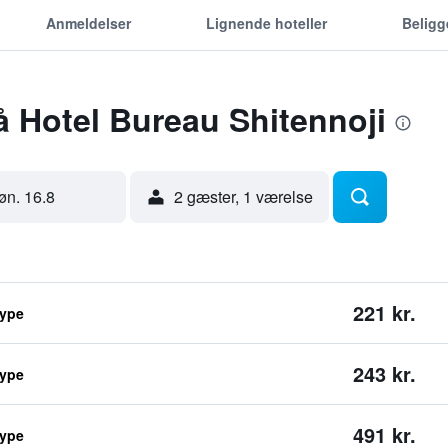
Anmeldelser
Lignende hoteller
Belig
å Hotel Bureau Shitennoji
øn. 16.8
2 gæster, 1 værelse
221 kr.
type
243 kr.
type
491 kr.
type