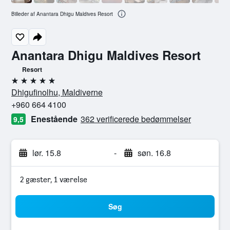
Billeder af Anantara Dhigu Maldives Resort
Anantara Dhigu Maldives Resort
Resort
5 stjerner
Dhigufinolhu, Maldiverne
+960 664 4100
Enestående
362 verificerede bedømmelser
9,5
lør. 15.8
-
søn. 16.8
2 gæster, 1 værelse
Søg