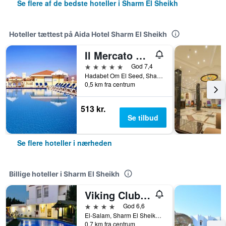
Se flere af de bedste hoteller i Sharm El Sheikh
Hoteller tættest på Aida Hotel Sharm El Sheikh
Il Mercato Hotel & Spa
5 stjerner
God 7,4
Hadabet Om El Seed, Sharm El Sheikh, Egypten
0,5 km fra centrum
513 kr.
Se tilbud
Se flere hoteller i nærheden
Billige hoteller i Sharm El Sheikh
Viking Club Hotel
4 stjerner
God 6,6
El-Salam, Sharm El Sheikh, Egypten
0,7 km fra centrum