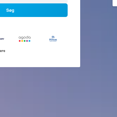
Søg
lere