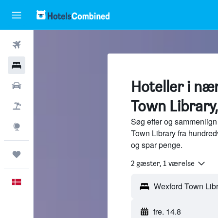
Fly
Hotel
Hoteller i n
Billeje
Town Library
Pakkerejser
Søg efter og sammenlign 
Explore
Town Library fra hundred
og spar penge.
Trips
2 gæster, 1 værelse
Dansk
fre. 14.8