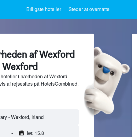
Billigste hoteller
Steder at overnatte
ærheden af Wexford
, Wexford
hoteller i nærheden af Wexford
vis af rejsesites på HotelsCombined,
-
lør. 15.8