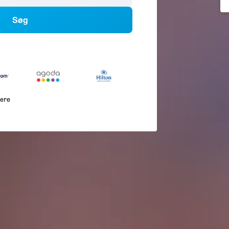
Søg
lere