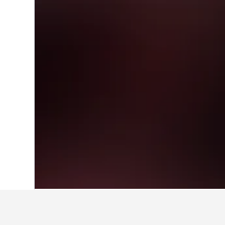
Hjem
Cameroun
2.549
Parc National