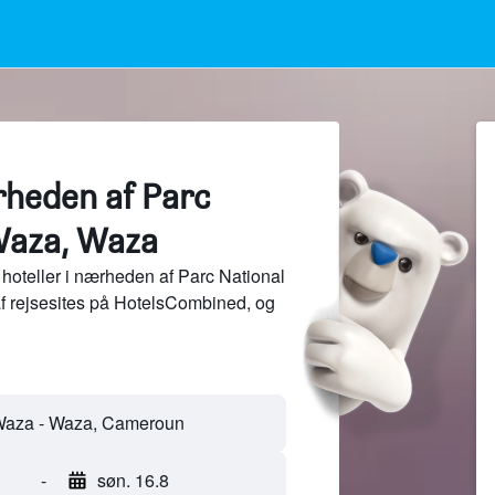
rheden af Parc
Waza, Waza
hoteller i nærheden af Parc National
f rejsesites på HotelsCombined, og
-
søn. 16.8