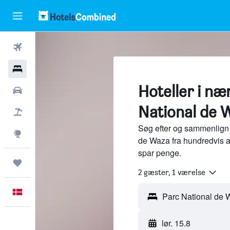
Fly
Hotel
Hoteller i næ
Billeje
National de 
Pakkerejser
Søg efter og sammenlign 
Explore
de Waza fra hundredvis a
spar penge.
Trips
2 gæster, 1 værelse
Dansk
lør. 15.8