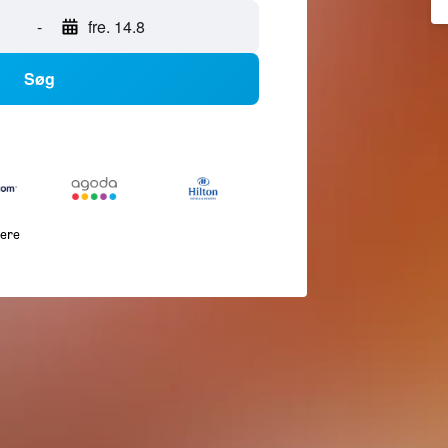
-
fre. 14.8
Søg
lere