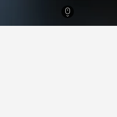
Utrecht
189
Utrechtse Golfclub Amelisweerd
Utrechtse Golfclub Ameliswee
chtse Golfclub Amelisweerd, du planlægger at besøge, for at find
ed priser, anmeldelser og mere nyttig information.
tning i Utrechtse Golfclub 