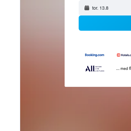
tor. 13.8
... med f