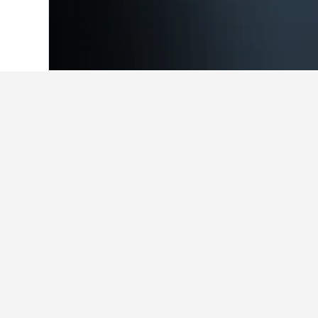
Hjem
Holland
37.068
Utrecht
805
Overnatning i 
Naviger til de områder tæt på Utre
hotelnavn, kommer du til en side m
Fakta om overna