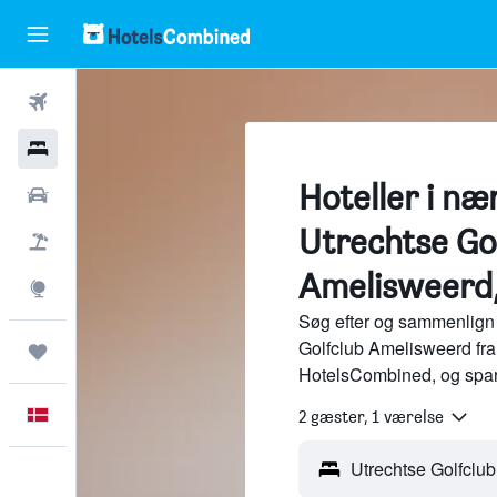
Fly
Hotel
Hoteller i næ
Billeje
Utrechtse Go
Pakkerejser
Amelisweerd,
Explore
Søg efter og sammenlign 
Golfclub Amelisweerd fra 
Trips
HotelsCombined, og spar
Dansk
2 gæster, 1 værelse