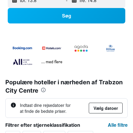
tor. 13.8
-
fre. 14.8
Søg
... med flere
Populære hoteller i nærheden af Trabzon
City Centre
Indtast dine rejsedatoer for
Vælg datoer
at finde de bedste priser.
Alle filtre
Filtrer efter stjerneklassifikation