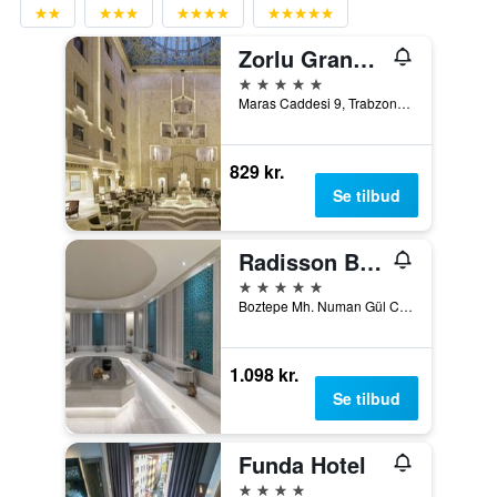
Zorlu Grand Hotel Trabzon
5 stjerner
Maras Caddesi 9, Trabzon, Tyrkiet
829 kr.
Se tilbud
Radisson Blu Hotel Trabzon
5 stjerner
Boztepe Mh. Numan Gül Cd. Çamlık Sokak No: 2, Ortahisar, Trabzon, Tyrkiet
1.098 kr.
Se tilbud
Funda Hotel
4 stjerner