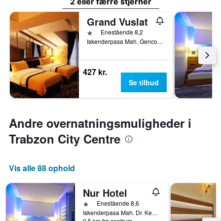
2 eller færre stjerner
Grand Vuslat
1 stjerne
Enestående 8,2
Iskenderpasa Mah. Gencoglu Sok. No:5, Trabzon, Tyrkiet
427 kr.
Se tilbud
Andre overnatningsmuligheder i
Trabzon City Centre
Vis alle 88 ophold
Nur Hotel
1 stjerne
Enestående 8,6
Iskenderpasa Mah. Dr. Kemal Dursun, Sok. no:15, Trabzon, Tyrkiet
0,5 km fra centrum