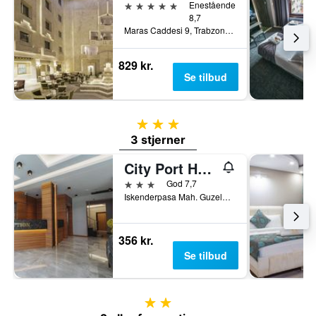
5 stjerner
Enestående
8,7
Maras Caddesi 9, Trabzon, Tyrkiet
829 kr.
Se tilbud
3 stjerner
3 stjerner
City Port Hotel
3 stjerner
God 7,7
Iskenderpasa Mah. Guzelhisar Cad.No:12, Trabzon, Tyrkiet
356 kr.
Se tilbud
2 stjerner