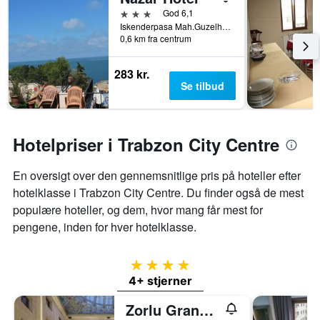
3 stjerner
God 6,1
Iskenderpasa Mah.Guzelhisar Cad. No 5, Trabzon, Tyrkiet
0,6 km fra centrum
283 kr.
Se tilbud
Hotelpriser i Trabzon City Centre
En oversigt over den gennemsnitlige pris på hoteller efter
hotelklasse i Trabzon City Centre. Du finder også de mest
populære hoteller, og dem, hvor mang får mest for
pengene, inden for hver hotelklasse.
4 stjerner
4+ stjerner
Zorlu Grand Hotel Trabzon