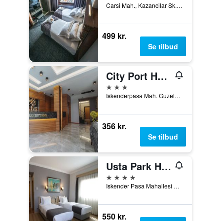
Carsi Mah., Kazancilar Sk., No.2, Trabzon, Tyrkiet
499 kr.
Se tilbud
City Port Hotel
3 stjerner
Iskenderpasa Mah. Guzelhisar Cad.No:12, Trabzon, Tyrkiet
356 kr.
Se tilbud
Usta Park Hotel
4 stjerner
Iskender Pasa Mahallesi No 6/8, Trabzon, Tyrkiet
550 kr.